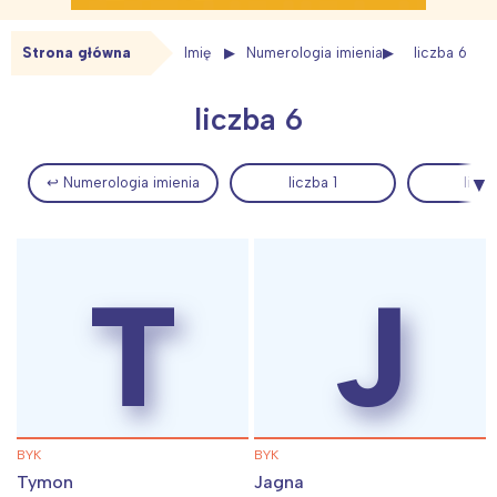
Strona główna
Imię
Numerologia imienia
liczba 6
liczba 6
↩ Numerologia imienia
liczba 1
liczb
T
J
BYK
BYK
Tymon
Jagna