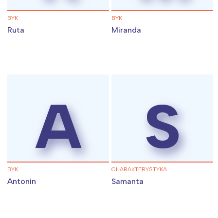
Trójmiasto
Południe
Poznań
Północ
BYK
BYK
Wrocław
Wszystkie
Ruta
Miranda
Wybieram
A
S
BYK
CHARAKTERYSTYKA
Antonin
Samanta