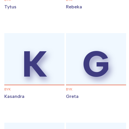
Tytus
Rebeka
K
G
BYK
BYK
Kasandra
Greta