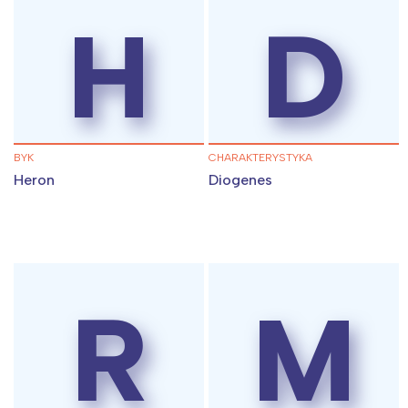
H
D
BYK
CHARAKTERYSTYKA
Heron
Diogenes
Interesują mnie wydarzenia z
tego regionu:
R
M
Warszawa
Śląsk
Łódź
Kraków