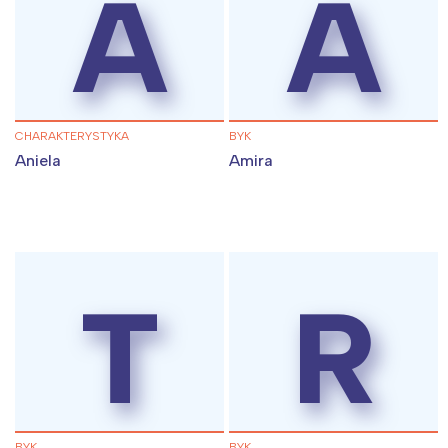
A
A
CHARAKTERYSTYKA
BYK
Aniela
Amira
T
R
BYK
BYK