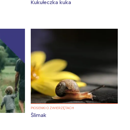
Kukułeczka kuka
PIOSENKI O ZWIERZĘTACH
Ślimak