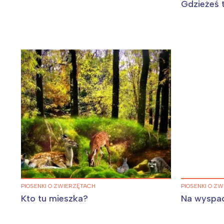
Gdzieżeś 
PIOSENKI O ZWIERZĘTACH
PIOSENKI O Z
Kto tu mieszka?
Na wyspa