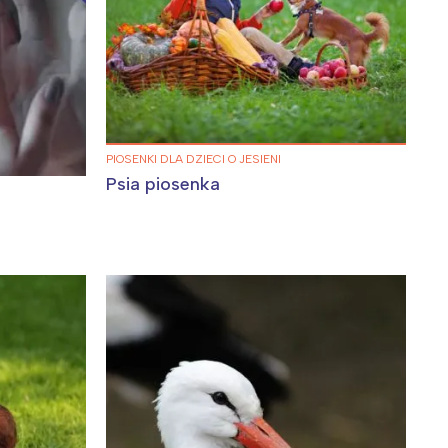
Wiewiórka na kwitnącym polu
PIOSENKI DLA DZIECI O JESIENI
Psia piosenka