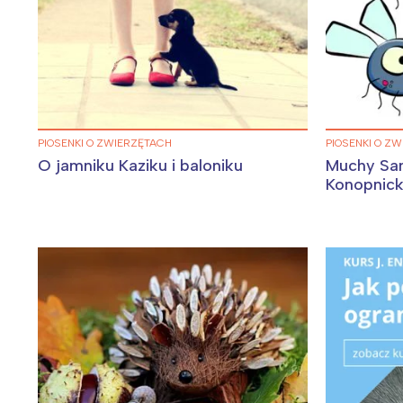
Wiosenny koncert ptaków na płocie
Kwitnąca wiśn
PIOSENKI O ZWIERZĘTACH
PIOSENKI O Z
O jamniku Kaziku i baloniku
Muchy Sa
Konopnic