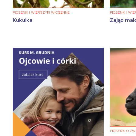
PIOSENKI I WIERSZYKI WIOSENNE
PIOSENKI I WI
Kukułka
Zając ma
W
Ł
T
P
W
PIOSENKI O Z