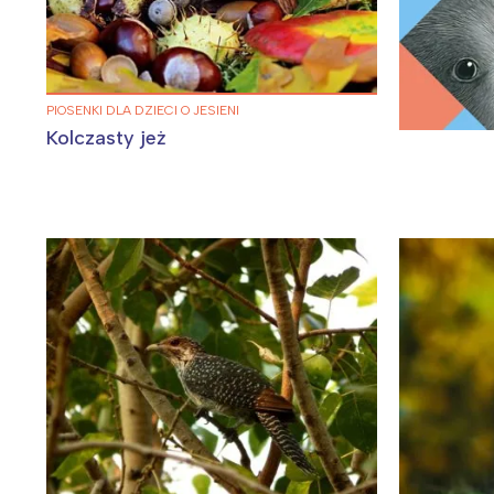
PIOSENKI DLA DZIECI O JESIENI
Kolczasty jeż