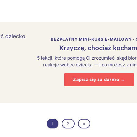
BEZPŁATNY MINI-KURS E-MAILOWY · 
Krzyczę, chociaż kocham
5 lekcji, które pomogą Ci zrozumieć, skąd bio
reakcje wobec dziecka — i co możesz z nim
Zapisz się za darmo →
1
2
»