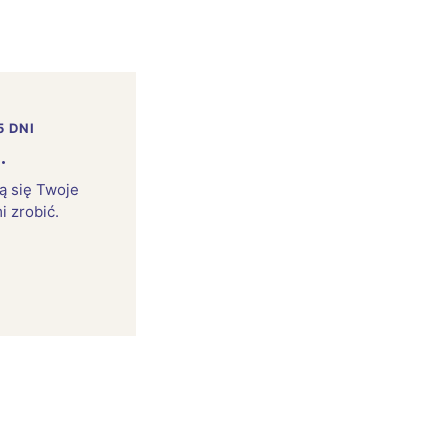
5 DNI
.
rą się Twoje
i zrobić.