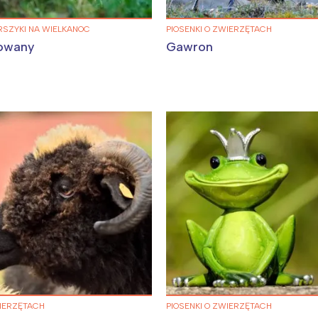
ERSZYKI NA WIELKANOC
PIOSENKI O ZWIERZĘTACH
lowany
Gawron
Interesują mnie wydarzenia z tego regionu
arszawa
Śląsk
ódź
Kraków
rójmiasto
Południe
oznań
Północ
rocław
Wszystkie
Wybieram
WIERZĘTACH
PIOSENKI O ZWIERZĘTACH