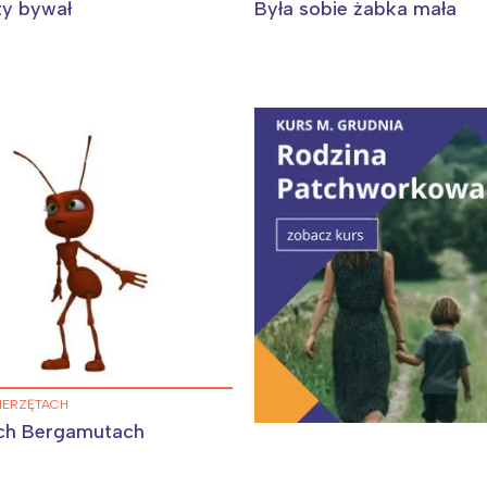
ty bywał
Była sobie żabka mała
WIERZĘTACH
ch Bergamutach