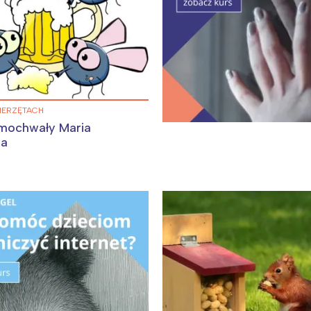
ia i jej płatki
Pszczoła i kwitnący ul
WIERZĘTACH
mochwały Maria
ka