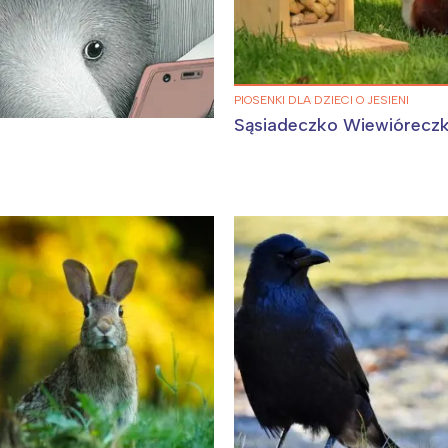
PIOSENKI DLA DZIECI O JESIENI
Sąsiadeczko Wiewiórecz