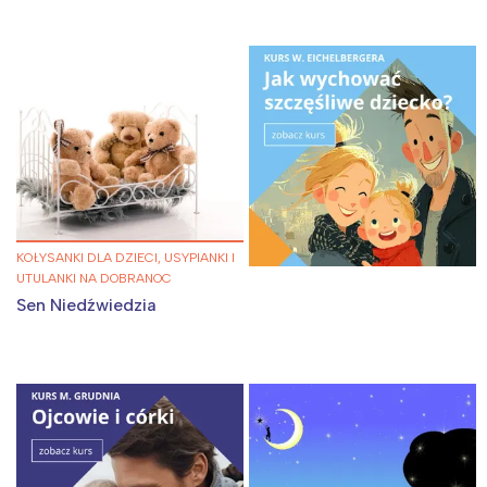
Interesują mnie wydarzenia z
tego regionu:
Warszawa
Śląsk
Łódź
Kraków
Trójmiasto
Południe
Poznań
Północ
Wrocław
Wszystkie
KOŁYSANKI DLA DZIECI, USYPIANKI I
UTULANKI NA DOBRANOC
Sen Niedźwiedzia
Wybieram