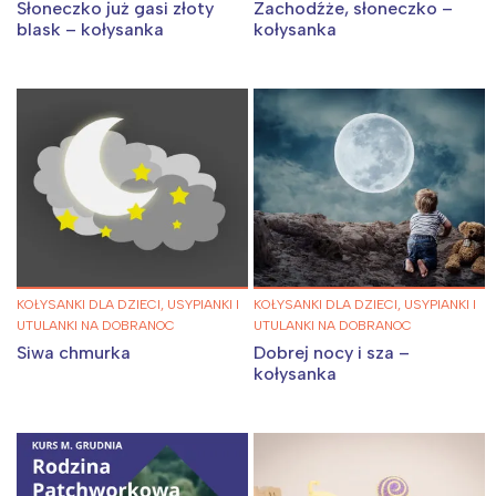
Słoneczko już gasi złoty
Zachodźże, słoneczko –
blask – kołysanka
kołysanka
KOŁYSANKI DLA DZIECI, USYPIANKI I
KOŁYSANKI DLA DZIECI, USYPIANKI I
UTULANKI NA DOBRANOC
UTULANKI NA DOBRANOC
Siwa chmurka
Dobrej nocy i sza –
kołysanka