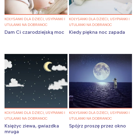
KOŁYSANKI DLA DZIECI, USYPIANKI I
KOŁYSANKI DLA DZIECI, USYPIANKI I
UTULANKI NA DOBRANOC
UTULANKI NA DOBRANOC
Dam Ci czarodziejską moc
Kiedy piękna noc zapada
KOŁYSANKI DLA DZIECI, USYPIANKI I
KOŁYSANKI DLA DZIECI, USYPIANKI I
UTULANKI NA DOBRANOC
UTULANKI NA DOBRANOC
Księżyc ziewa, gwiazdka
Spójrz proszę przez okno
mruga