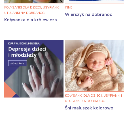
KOŁYSANKI DLA DZIECI, USYPIANKI I
INNE
UTULANKI NA DOBRANOC
Wierszyk na dobranoc
Kołysanka dla królewicza
KOŁYSANKI DLA DZIECI, USYPIANKI I
UTULANKI NA DOBRANOC
Śni maluszek kolorowo