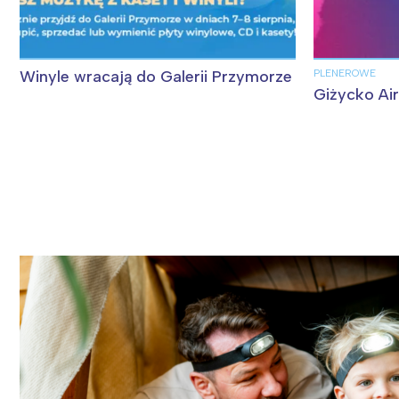
Winyle wracają do Galerii Przymorze
PLENEROWE
Wiosenny koncert ptaków na płocie
Kwitnąca wiśn
Giżycko Ai