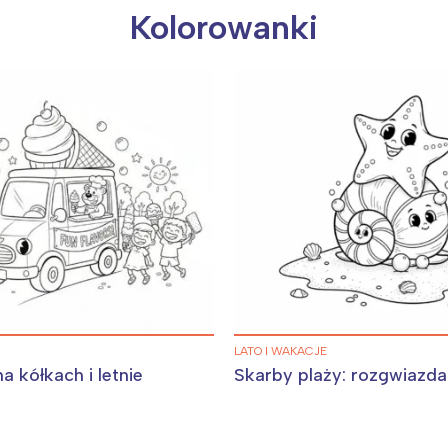
rójmiasto
Południe
Kolorowanki
oznań
Północ
rocław
Wszystkie
Wybieram
LATO I WAKACJE
a kółkach i letnie
Skarby plaży: rozgwiazda