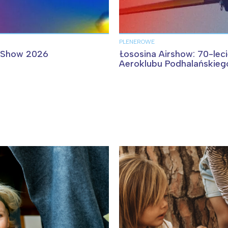
PLENEROWE
ia i jej płatki
Pszczoła i kwitnący ul
rShow 2026
Łososina Airshow: 70-lec
Aeroklubu Podhalańskieg