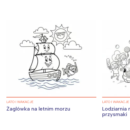
T
P
W
LATO I WAKACJE
LATO I WAKACJE
Żaglówka na letnim morzu
Lodziarnia n
przysmaki