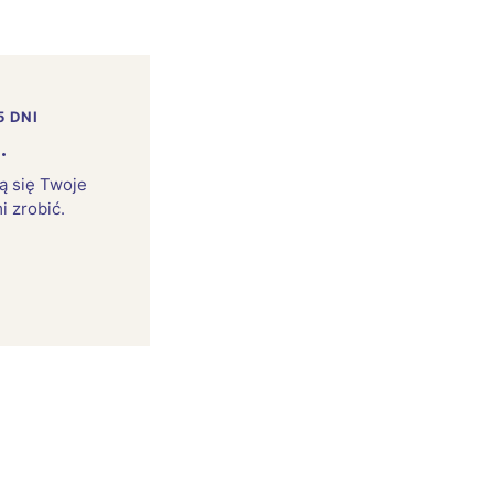
5 DNI
.
rą się Twoje
i zrobić.