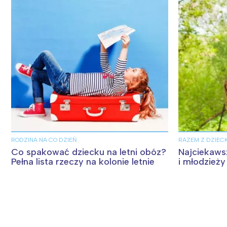
RODZINA NA CO DZIEŃ
RAZEM Z DZIEC
Co spakować dziecku na letni obóz?
Najciekawsz
Pełna lista rzeczy na kolonie letnie
i młodzież
W
Ł