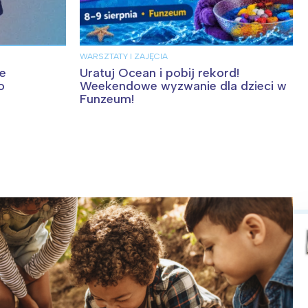
WARSZTATY I ZAJĘCIA
Wiewiórka na kwitnącym polu
ie
Uratuj Ocean i pobij rekord!
o
Weekendowe wyzwanie dla dzieci w
Funzeum!