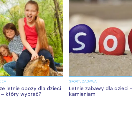
KIEM
SPORT, ZABAWA
e letnie obozy dla dzieci
Letnie zabawy dla dzieci
y – który wybrać?
kamieniami
Interesują mnie wydarzenia z tego regionu
arszawa
Śląsk
ódź
Kraków