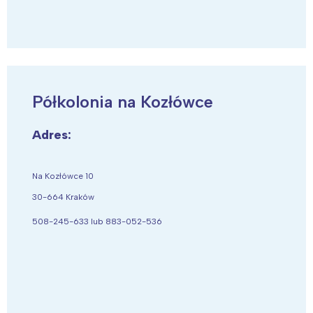
Półkolonia na Kozłówce
Interesują mnie wydarzenia z
Adres:
tego regionu:
Na Kozłówce 10
Warszawa
Śląsk
30-664 Kraków
Łódź
Kraków
508-245-633 lub 883-052-536
Trójmiasto
Południe
Poznań
Północ
Wrocław
Wszystkie