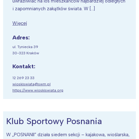
uwrażliwiać na los mieszkańców najbardziej odległych
i zapomnianych zakątków świata. W […]
Więcej
Adres:
ul. Tyniecka 39
30-323 Kraków
Kontakt:
12 269 23 33
wioskiswiata@swm.pl
https://www.wioskiswiata.org
Klub Sportowy Posnania
W „POSNANII” działa siedem sekcji – kajakowa, wioślarska,