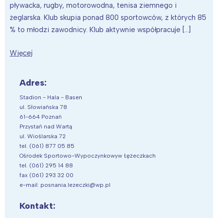
pływacka, rugby, motorowodna, tenisa ziemnego i
żeglarska. Klub skupia ponad 800 sportowców, z których 85
% to młodzi zawodnicy. Klub aktywnie współpracuje […]
Więcej
Adres:
Stadion - Hala - Basen
ul. Słowiańska 78
61-664 Poznań
Przystań nad Wartą
ul. Wioślarska 72
tel. (061) 877 05 85
Ośrodek Sportowo-Wypoczynkowyw Łężeczkach
tel. (061) 295 14 88
fax (061) 293 32 00
e-mail: posnania.lezeczki@wp.pl
Kontakt: