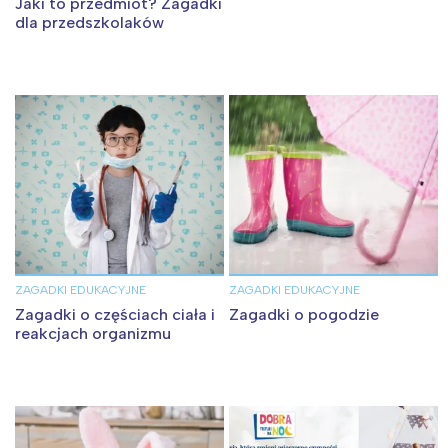
Jaki to przedmiot? Zagadki
dla przedszkolaków
ZAGADKI EDUKACYJNE
ZAGADKI EDUKACYJNE
Zagadki o częściach ciała i
Zagadki o pogodzie
reakcjach organizmu
Interesują mnie wydarzenia z
tego regionu:
Warszawa
Śląsk