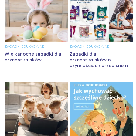
Łódź
Kraków
Trójmiasto
Południe
Poznań
Północ
Wrocław
Wszystkie
ZAGADKI EDUKACYJNE
ZAGADKI EDUKACYJNE
Wybieram
Wielkanocne zagadki dla
Zagadki dla
przedszkolaków
przedszkolaków o
czynnościach przed snem