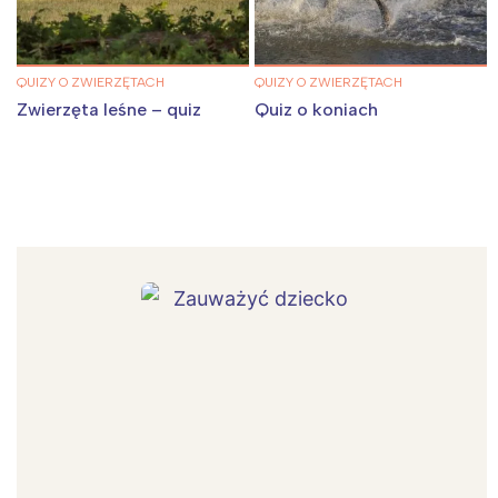
QUIZY O ZWIERZĘTACH
QUIZY O ZWIERZĘTACH
Zwierzęta leśne – quiz
Quiz o koniach
Interesują mnie wydarzenia z
tego regionu:
Warszawa
Śląsk
Łódź
Kraków
Trójmiasto
Południe
Poznań
Północ
Wrocław
Wszystkie
Wybieram