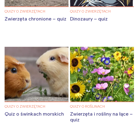
QUIZY O ZWIERZĘTACH
QUIZY O ZWIERZĘTACH
Zwierzęta chronione – quiz
Dinozaury – quiz
QUIZY O ZWIERZĘTACH
QUIZY O ROŚLINACH
Quiz o świnkach morskich
Zwierzęta i rośliny na łące –
quiz