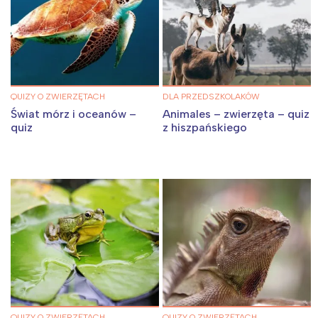
QUIZY O ZWIERZĘTACH
DLA PRZEDSZKOLAKÓW
Świat mórz i oceanów –
Animales – zwierzęta – quiz
quiz
z hiszpańskiego
QUIZY O ZWIERZĘTACH
QUIZY O ZWIERZĘTACH