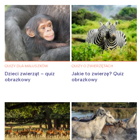
QUIZY DLA MALUSZKÓW
QUIZY O ZWIERZĘTACH
Dzieci zwierząt – quiz
Jakie to zwierzę? Quiz
obrazkowy
obrazkowy