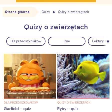
Strona główna
Quizy
Quizy o zwierzętach
Quizy o zwierzętach
Dla przedszkolaków
Inne
Lektury szkol
DLA PRZEDSZKOLAKÓW
QUIZY O ZWIERZĘTACH
Garfield – quiz
Ryby – quiz