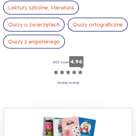
Lektury szkolne, literatura
Quizy o zwierzętach
Quizy ortograficzne
Quizy z angielskiego
4.96
453 ocen
☆
☆
☆
☆
☆
dodaj ocenę