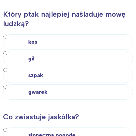
Który ptak najlepiej naśladuje mowę
ludzką?
kos
gil
szpak
gwarek
Co zwiastuje jaskółka?
słoneczną pogodę