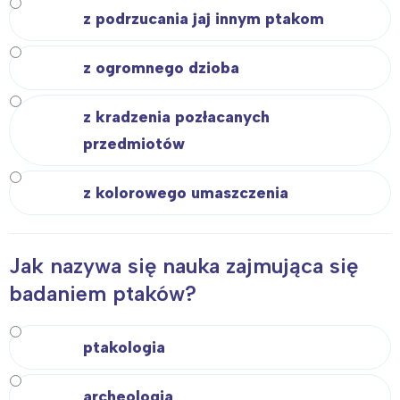
Poznań
Północ
z podrzucania jaj innym ptakom
Wrocław
Wszystkie
z ogromnego dzioba
Wybieram
z kradzenia pozłacanych
przedmiotów
z kolorowego umaszczenia
Jak nazywa się nauka zajmująca się
badaniem ptaków?
ptakologia
archeologia