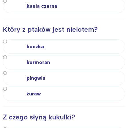
kania czarna
Który z ptaków jest nielotem?
kaczka
kormoran
pingwin
Interesują mnie wydarzenia z
tego regionu:
żuraw
Warszawa
Śląsk
Łódź
Kraków
Z czego słyną kukułki?
Trójmiasto
Południe