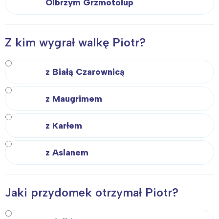
Olbrzym Grzmotołup
Z kim wygrał walkę Piotr?
z Białą Czarownicą
z Maugrimem
z Karłem
z Aslanem
Jaki przydomek otrzymał Piotr?