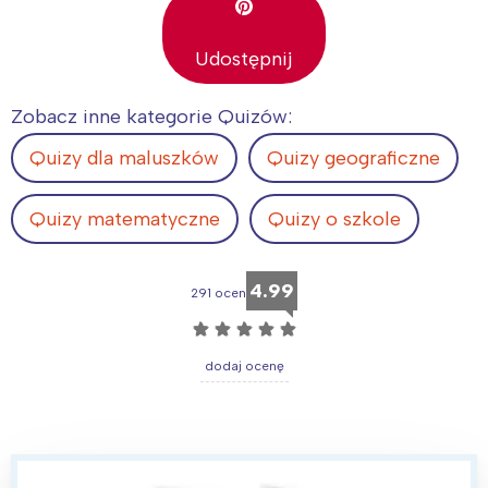
Udostępnij
Zobacz inne kategorie Quizów:
Quizy dla maluszków
Quizy geograficzne
Quizy matematyczne
Quizy o szkole
4.99
291 ocen
☆
☆
☆
☆
☆
dodaj ocenę