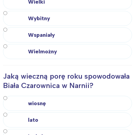
Wielki
Wybitny
Interesują mnie wydarzenia z
Wspaniały
tego regionu:
Wielmożny
Warszawa
Śląsk
Łódź
Kraków
Trójmiasto
Południe
Jaką wieczną porę roku spowodowała
Poznań
Północ
Biała Czarownica w Narnii?
Wrocław
Wszystkie
wiosnę
Wybieram
lato