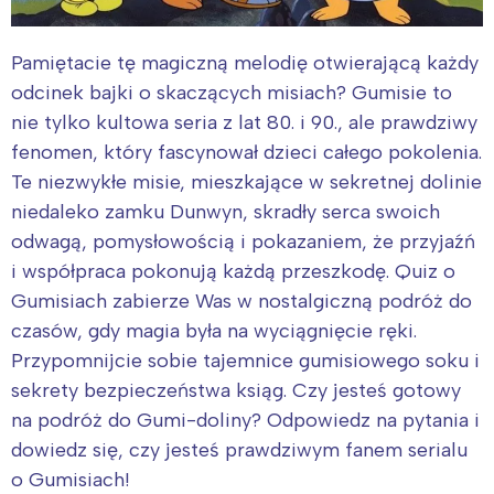
Pamiętacie tę magiczną melodię otwierającą każdy
odcinek bajki o skaczących misiach? Gumisie to
nie tylko kultowa seria z lat 80. i 90., ale prawdziwy
fenomen, który fascynował dzieci całego pokolenia.
Te niezwykłe misie, mieszkające w sekretnej dolinie
niedaleko zamku Dunwyn, skradły serca swoich
odwagą, pomysłowością i pokazaniem, że przyjaźń
i współpraca pokonują każdą przeszkodę. Quiz o
Gumisiach zabierze Was w nostalgiczną podróż do
czasów, gdy magia była na wyciągnięcie ręki.
Przypomnijcie sobie tajemnice gumisiowego soku i
sekrety bezpieczeństwa ksiąg. Czy jesteś gotowy
na podróż do Gumi-doliny? Odpowiedz na pytania i
dowiedz się, czy jesteś prawdziwym fanem serialu
o Gumisiach!