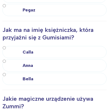
Pegaz
Jak ma na imię księżniczka, która
przyjaźni się z Gumisiami?
Calla
Interesują mnie wydarzenia z
Anna
tego regionu:
Bella
Warszawa
Śląsk
Łódź
Kraków
Jakie magiczne urządzenie używa
Trójmiasto
Południe
Zummi?
Poznań
Północ