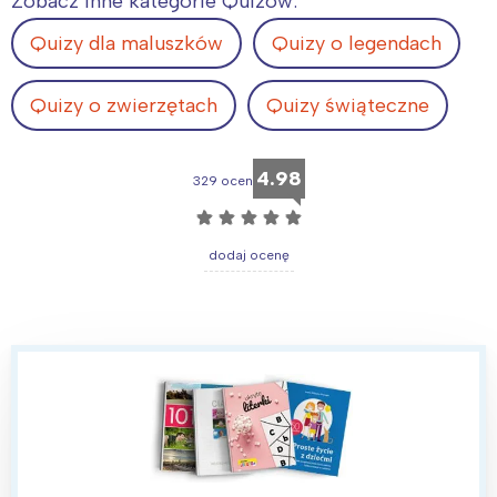
Zobacz inne kategorie Quizów:
Quizy dla maluszków
Quizy o legendach
Quizy o zwierzętach
Quizy świąteczne
4.98
329 ocen
☆
☆
☆
☆
☆
dodaj ocenę