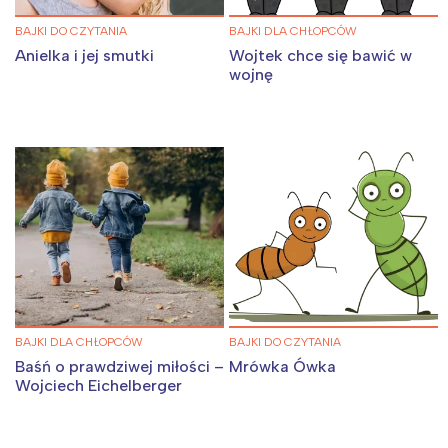
BAJKI DO CZYTANIA
BAJKI DLA CHŁOPCÓW
Anielka i jej smutki
Wojtek chce się bawić w
wojnę
BAJKI DLA CHŁOPCÓW
BAJKI DO CZYTANIA
Baśń o prawdziwej miłości –
Mrówka Ówka
Wojciech Eichelberger