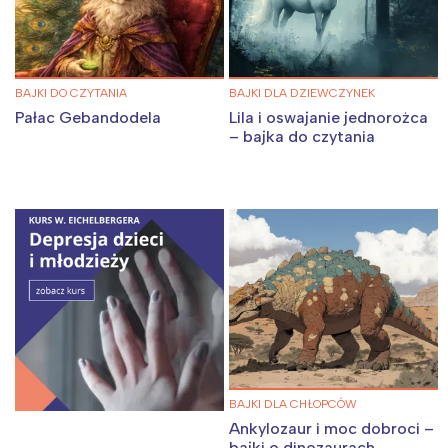
BAJKI DO CZYTANIA
BAJKI DLA DZIEWCZYNEK
Pałac Gebandodela
Lila i oswajanie jednorożca
– bajka do czytania
BAJKI DLA CHŁOPCÓW
Ankylozaur i moc dobroci –
bajki o dinozaurach