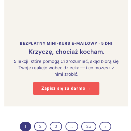
BEZPŁATNY MINI-KURS E-MAILOWY · 5 DNI
Krzyczę, chociaż kocham.
5 lekcji, które pomogą Ci zrozumieć, skąd biorą się
Twoje reakcje wobec dziecka — i co możesz z
nimi zrobić.
Zapisz się za darmo →
1
2
3
…
25
»