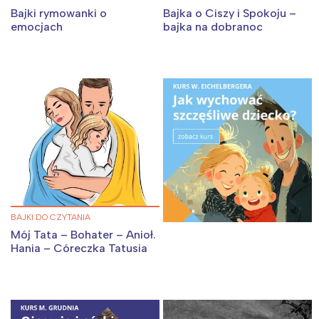
Bajki rymowanki o
Bajka o Ciszy i Spokoju –
emocjach
bajka na dobranoc
Interesują mnie wydarzenia z
tego regionu:
Warszawa
Śląsk
Łódź
Kraków
Trójmiasto
Południe
Poznań
Północ
Wrocław
Wszystkie
BAJKI DO CZYTANIA
Wybieram
Mój Tata – Bohater – Anioł.
Hania – Córeczka Tatusia