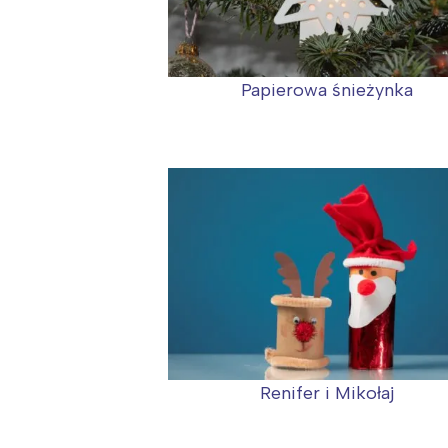
T
P
W
Papierowa śnieżynka
Renifer i Mikołaj