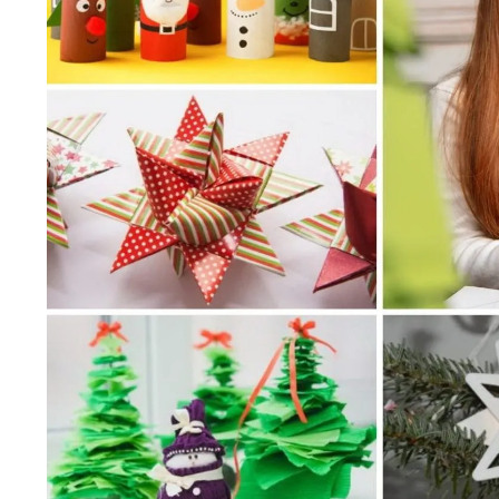
Wiosenny koncert ptaków na płocie
Kwitnąca wiśn