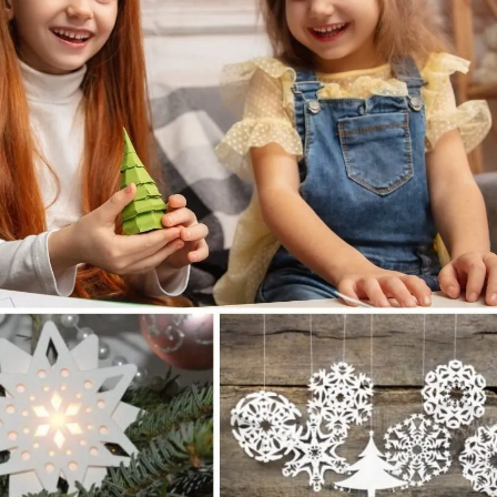
ia i jej płatki
Pszczoła i kwitnący ul