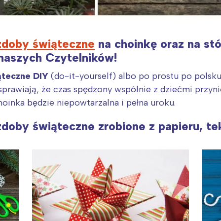
zdoby świąteczne
na choinkę oraz na stó
 naszych Czytelników!
ąteczne DIY
(do-it-yourself) albo po prostu po polsku
sprawiają, że czas spędzony wspólnie z dziećmi przyn
hoinka będzie niepowtarzalna i pełna uroku.
oby świąteczne zrobione z papieru, tekt