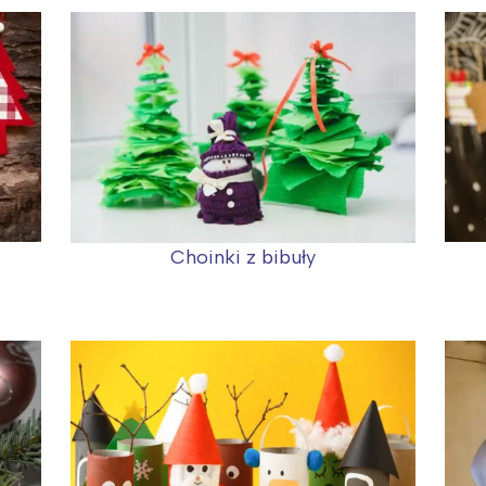
Choinki z bibuły
Interesują mnie wydarzenia z tego regionu
arszawa
Śląsk
ódź
Kraków