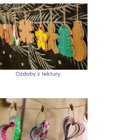
Ozdoby z tektury
: