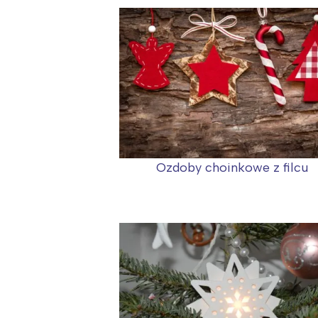
Ozdoby choinkowe z filcu
W
Ł