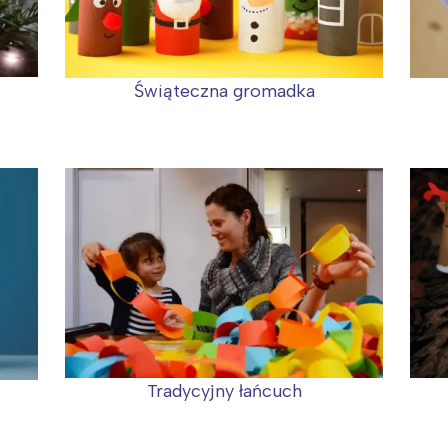
rójmiasto
Południe
oznań
Północ
rocław
Wszystkie
Świąteczna gromadka
Wybieram
Tradycyjny łańcuch