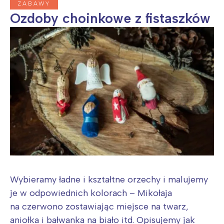
ZABAWY
Ozdoby choinkowe z fistaszków
Wybieramy ładne i kształtne orzechy i malujemy
je w odpowiednich kolorach – Mikołaja
na czerwono zostawiając miejsce na twarz,
aniołka i bałwanka na biało itd. Opisujemy jak