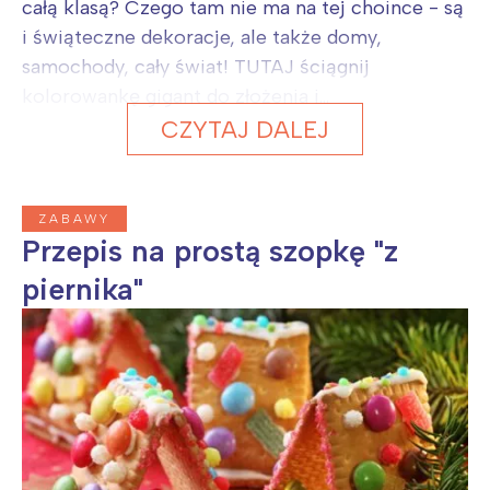
całą klasą? Czego tam nie ma na tej choince - są
i świąteczne dekoracje, ale także domy,
samochody, cały świat! TUTAJ ściągnij
kolorowankę gigant do złożenia i...
CZYTAJ DALEJ
ZABAWY
Przepis na prostą szopkę "z
piernika"