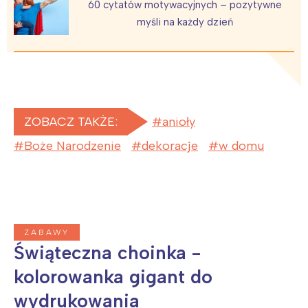
60 cytatów motywacyjnych – pozytywne
myśli na każdy dzień
Interesują mnie wydarzenia z
tego regionu:
ZOBACZ TAKŻE:
anioły
Warszawa
Śląsk
Boże Narodzenie
dekoracje
w domu
Łódź
Kraków
Trójmiasto
Południe
Poznań
Północ
Wrocław
Wszystkie
ZABAWY
Świąteczna choinka -
Wybieram
kolorowanka gigant do
wydrukowania