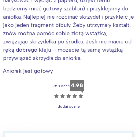
narysować i wyciąć z papieru, dzięki temu
będziemy mieć gotowy szablon) i przyklejamy do
aniołka. Najlepiej nie rozcinać skrzydeł i przykleić je
jako jeden fragment bibuły. Żeby utrzymały kształt,
znów można pomóc sobie złotą wstążką,
związując skrzydełka po środku. Jeśli nie macie od
ręką dobrego kleju – możecie tą samą wstążką
przywiązać skrzydła do aniołka.
Aniołek jest gotowy.
4.98
758 ocen
☆
☆
☆
☆
☆
dodaj ocenę