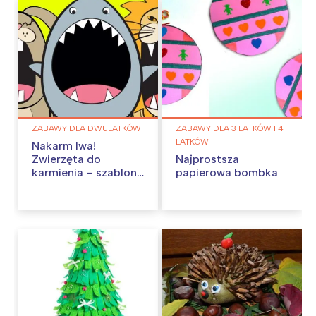
ZABAWY DLA DWULATKÓW
ZABAWY DLA 3 LATKÓW I 4
LATKÓW
Nakarm lwa!
Zwierzęta do
Najprostsza
karmienia – szablony
papierowa bombka
do pobrania