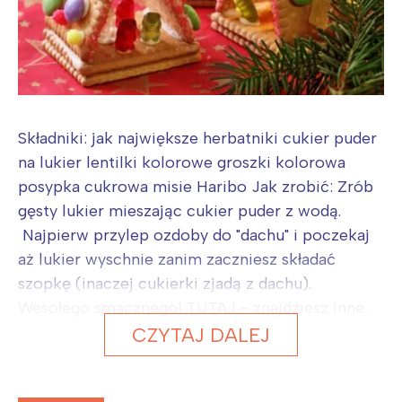
Składniki: jak największe herbatniki cukier puder
na lukier lentilki kolorowe groszki kolorowa
posypka cukrowa misie Haribo Jak zrobić: Zrób
gęsty lukier mieszając cukier puder z wodą.
Najpierw przylep ozdoby do "dachu" i poczekaj
aż lukier wyschnie zanim zaczniesz składać
szopkę (inaczej cukierki zjadą z dachu).
Wesołego smacznego! TUTAJ - znajdziesz inne...
CZYTAJ DALEJ