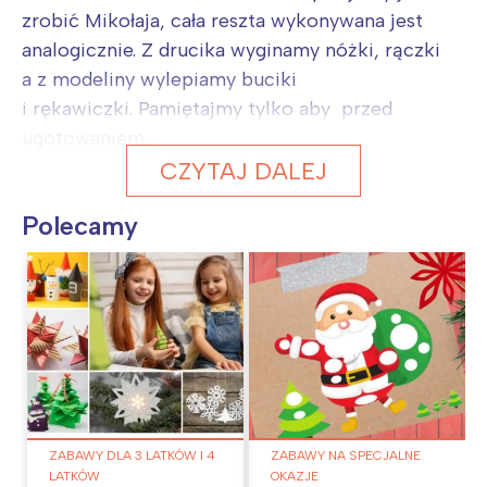
zrobić Mikołaja, cała reszta wykonywana jest
analogicznie. Z drucika wyginamy nóżki, rączki
a z modeliny wylepiamy buciki
i rękawiczki. Pamiętajmy tylko aby przed
ugotowaniem...
CZYTAJ DALEJ
Polecamy
ZABAWY DLA 3 LATKÓW I 4
ZABAWY NA SPECJALNE
LATKÓW
OKAZJE