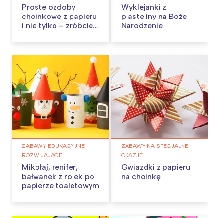
Proste ozdoby
Wyklejanki z
choinkowe z papieru
plasteliny na Boże
i nie tylko – zróbcie
Narodzenie
je w domu!
ZABAWY EDUKACYJNE I
ZABAWY NA SPECJALNE
ROZWIJAJĄCE
OKAZJE
Mikołaj, renifer,
Gwiazdki z papieru
bałwanek z rolek po
na choinkę
papierze toaletowym