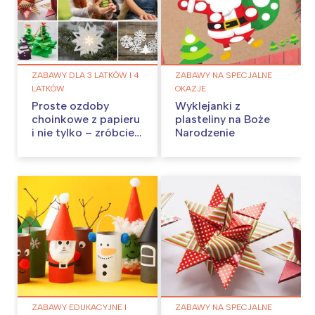
ZABAWY DLA 3 LATKÓW I 4
ZABAWY NA SPECJALNE
LATKÓW
OKAZJE
Proste ozdoby
Wyklejanki z
choinkowe z papieru
plasteliny na Boże
i nie tylko – zróbcie
Narodzenie
je w domu!
ZABAWY EDUKACYJNE I
ZABAWY NA SPECJALNE