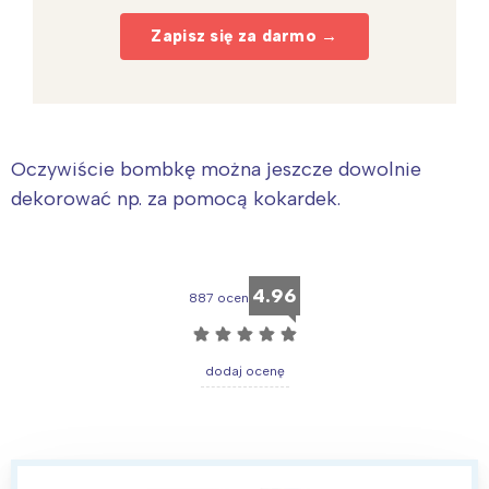
Zapisz się za darmo →
Oczywiście bombkę można jeszcze dowolnie
dekorować np. za pomocą kokardek.
4.96
887 ocen
☆
☆
☆
☆
☆
dodaj ocenę