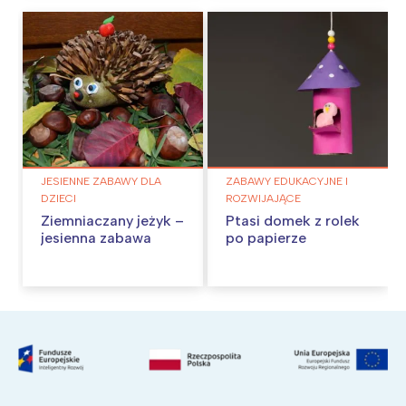
JESIENNE ZABAWY DLA
ZABAWY EDUKACYJNE I
DZIECI
ROZWIJAJĄCE
Ziemniaczany jeżyk –
Ptasi domek z rolek
jesienna zabawa
po papierze