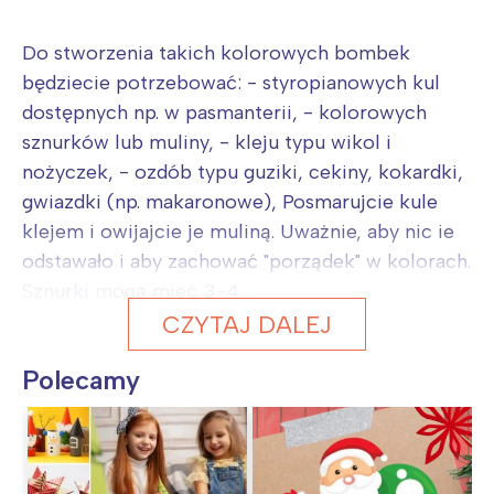
Do stworzenia takich kolorowych bombek
będziecie potrzebować: - styropianowych kul
dostępnych np. w pasmanterii, - kolorowych
sznurków lub muliny, - kleju typu wikol i
nożyczek, - ozdób typu guziki, cekiny, kokardki,
gwiazdki (np. makaronowe), Posmarujcie kule
klejem i owijajcie je muliną. Uważnie, aby nic ie
odstawało i aby zachować "porządek" w kolorach.
Sznurki mogą mieć 3-4...
CZYTAJ DALEJ
Polecamy