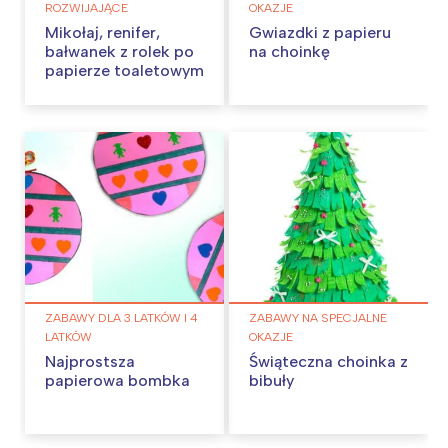
ROZWIJAJĄCE
OKAZJE
Mikołaj, renifer,
Gwiazdki z papieru
bałwanek z rolek po
na choinkę
papierze toaletowym
ZABAWY DLA 3 LATKÓW I 4
ZABAWY NA SPECJALNE
LATKÓW
OKAZJE
Najprostsza
Świąteczna choinka z
papierowa bombka
bibuły