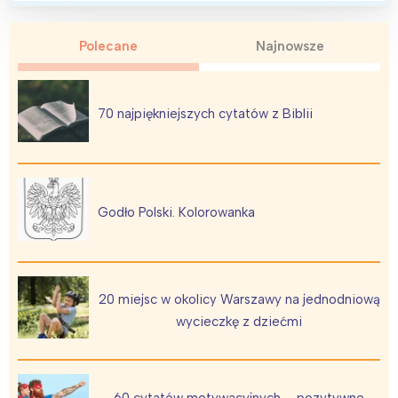
Polecane
Najnowsze
70 najpiękniejszych cytatów z Biblii
Interesują mnie wydarzenia z
tego regionu:
Godło Polski. Kolorowanka
Warszawa
Śląsk
Łódź
Kraków
Trójmiasto
Południe
20 miejsc w okolicy Warszawy na jednodniową
wycieczkę z dziećmi
Poznań
Północ
Wrocław
Wszystkie
60 cytatów motywacyjnych – pozytywne