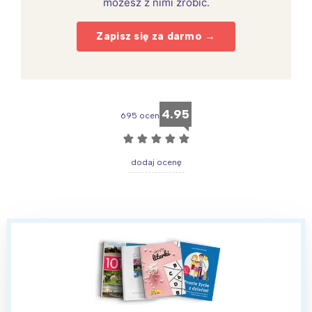
możesz z nimi zrobić.
Zapisz się za darmo →
4.95
695 ocen
☆
☆
☆
☆
☆
dodaj ocenę