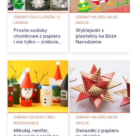
ZABAWY DLA 3 LATKÓW I 4
ZABAWY NA SPECJALNE
LATKÓW
OKAZJE
Proste ozdoby
Wyklejanki z
choinkowe z papieru
plasteliny na Boże
i nie tylko – zróbcie
Narodzenie
je w domu!
ZABAWY EDUKACYJNE I
ZABAWY NA SPECJALNE
ROZWIJAJĄCE
OKAZJE
Mikołaj, renifer,
Gwiazdki z papieru