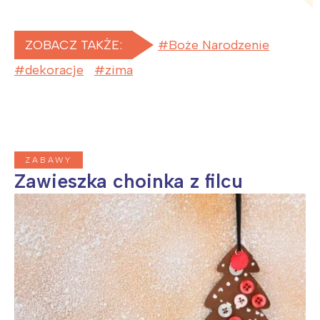
Warszawa
Śląsk
Łódź
Kraków
ZOBACZ TAKŻE:
Boże Narodzenie
Trójmiasto
Południe
dekoracje
zima
Poznań
Północ
Wrocław
Wszystkie
Wybieram
ZABAWY
Zawieszka choinka z filcu