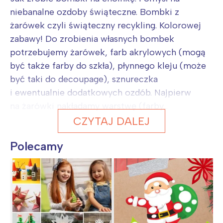
niebanalne ozdoby świąteczne. Bombki z
żarówek czyli świąteczny recykling. Kolorowej
zabawy! Do zrobienia własnych bombek
potrzebujemy żarówek, farb akrylowych (mogą
być także farby do szkła), płynnego kleju (może
być taki do decoupage), sznureczka
i ewentualnie dodatkowych ozdób. Najpierw
na żarówki nakładamy warstwę (farby...
CZYTAJ DALEJ
Polecamy