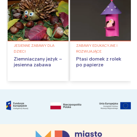
JESIENNE ZABAWY DLA
ZABAWY EDUKACYJNE I
DZIECI
ROZWIJAJĄCE
Ziemniaczany jeżyk –
Ptasi domek z rolek
jesienna zabawa
po papierze