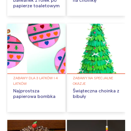
bałwanek z rolek po
na choinkę
papierze toaletowym
ZABAWY DLA 3 LATKÓW I 4
ZABAWY NA SPECJALNE
LATKÓW
OKAZJE
Najprostsza
Świąteczna choinka z
papierowa bombka
bibuły