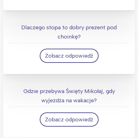
Laski cukrowej
Dlaczego stopa to dobry prezent pod
choinkę?
Zobacz odpowiedź
Ponieważ idealnie pasuje do świątecznej
skarpety
Gdzie przebywa Święty Mikołaj, gdy
wyjeżdża na wakacje?
Zobacz odpowiedź
W ho-ho-ho-telu