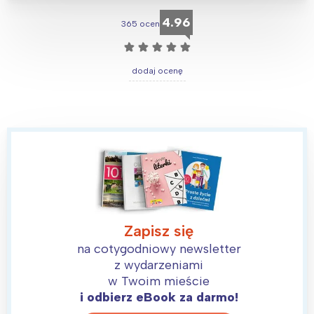
4.96
365 ocen
☆
☆
☆
☆
☆
dodaj ocenę
Zapisz się
na cotygodniowy newsletter
z wydarzeniami
w Twoim mieście
i odbierz eBook za darmo!