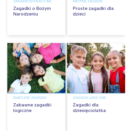
ZAGADKI EDUKACYJNE
KRÓTKIE ZAGADKI
Zagadki o Bożym
Proste zagadki dla
Narodzeniu
dzieci
ŚMIESZNE ZAGADKI
ZAGADKI LOGICZNE
Zabawne zagadki
Zagadki dla
logiczne
dziesięciolatka