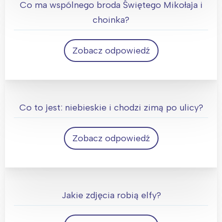
Co ma wspólnego broda Świętego Mikołaja i
choinka?
Zobacz odpowiedź
Czasem trzeba je przyciąć
Co to jest: niebieskie i chodzi zimą po ulicy?
Interesują mnie wydarzenia z
Zobacz odpowiedź
tego regionu:
Święty Mikołaj w przefarbowanym ubraniu
Warszawa
Śląsk
Łódź
Kraków
Jakie zdjęcia robią elfy?
Trójmiasto
Południe
Poznań
Północ