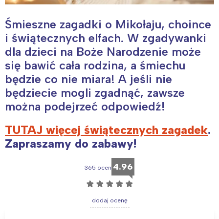
Śmieszne zagadki o Mikołaju, choince
i świątecznych elfach. W zgadywanki
dla dzieci na Boże Narodzenie może
się bawić cała rodzina, a śmiechu
będzie co nie miara! A jeśli nie
będziecie mogli zgadnąć, zawsze
można podejrzeć odpowiedź!
TUTAJ więcej świątecznych zagadek
.
Zapraszamy do zabawy!
4.96
365 ocen
☆
☆
☆
☆
☆
dodaj ocenę