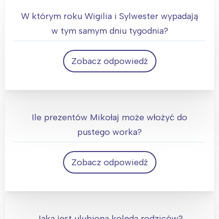
W którym roku Wigilia i Sylwester wypadają
w tym samym dniu tygodnia?
Zobacz odpowiedź
W każdym roku.
Ile prezentów Mikołaj może włożyć do
pustego worka?
Zobacz odpowiedź
Tylko jeden, bo potem worek nie będzie już
pusty.
Jaka jest ulubiona kolęda rodziców?