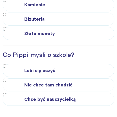
Kamienie
Biżuteria
Interesują mnie wydarzenia z
Złote monety
tego regionu:
Warszawa
Śląsk
Co Pippi myśli o szkole?
Łódź
Kraków
Trójmiasto
Południe
Lubi się uczyć
Poznań
Północ
Wrocław
Wszystkie
Nie chce tam chodzić
Wybieram
Chce być nauczycielką