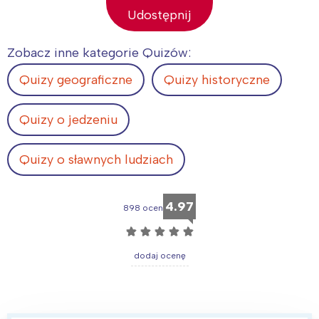
Udostępnij
Zobacz inne kategorie Quizów:
Quizy geograficzne
Quizy historyczne
Quizy o jedzeniu
Quizy o sławnych ludziach
4.97
898 ocen
☆
☆
☆
☆
☆
dodaj ocenę