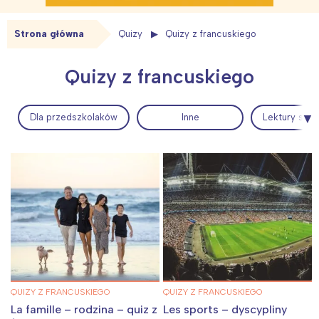
Strona główna
Quizy
Quizy z francuskiego
Quizy z francuskiego
Dla przedszkolaków
Inne
Lektury szkol
QUIZY Z FRANCUSKIEGO
QUIZY Z FRANCUSKIEGO
La famille – rodzina – quiz z
Les sports – dyscypliny