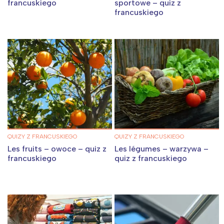
francuskiego
sportowe – quiz z
francuskiego
Interesują mnie wydarzenia z
tego regionu:
Warszawa
Śląsk
Łódź
Kraków
Trójmiasto
Południe
Poznań
Północ
QUIZY Z FRANCUSKIEGO
QUIZY Z FRANCUSKIEGO
Les fruits – owoce – quiz z
Les légumes – warzywa –
Wrocław
Wszystkie
francuskiego
quiz z francuskiego
Wybieram