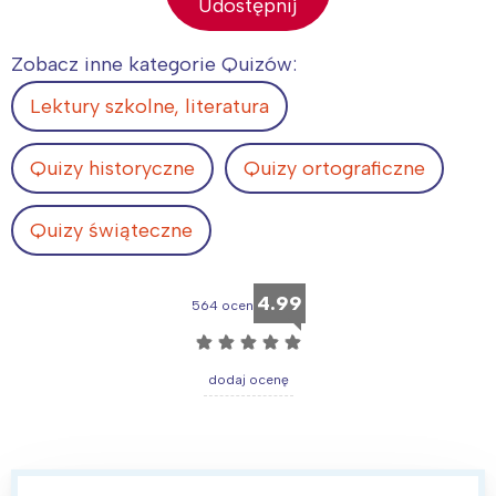
Udostępnij
Zobacz inne kategorie Quizów:
Lektury szkolne, literatura
Quizy historyczne
Quizy ortograficzne
Quizy świąteczne
4.99
564 ocen
☆
☆
☆
☆
☆
dodaj ocenę