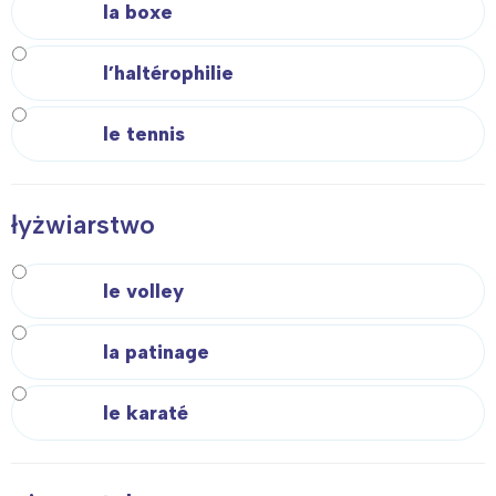
la boxe
l’haltérophilie
le tennis
łyżwiarstwo
le volley
Interesują mnie wydarzenia z
la patinage
tego regionu:
le karaté
Warszawa
Śląsk
Łódź
Kraków