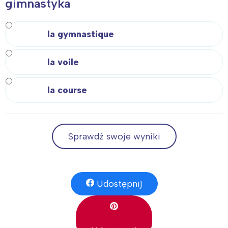
gimnastyka
Trójmiasto
Południe
Poznań
Północ
la gymnastique
Wrocław
Wszystkie
la voile
Wybieram
la course
Sprawdź swoje wyniki
Udostępnij