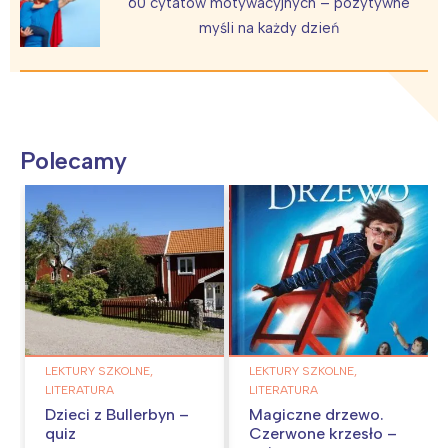
60 cytatów motywacyjnych – pozytywne
myśli na każdy dzień
Polecamy
LEKTURY SZKOLNE,
LEKTURY SZKOLNE,
LITERATURA
LITERATURA
Dzieci z Bullerbyn –
Magiczne drzewo.
quiz
Czerwone krzesło –