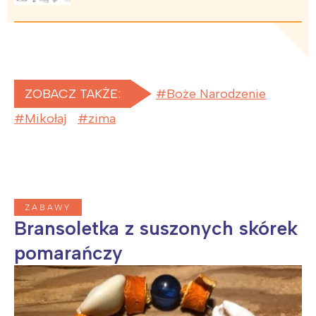
ZOBACZ TAKŻE:
Boże Narodzenie
Mikołaj
zima
ZABAWY
Bransoletka z suszonych skórek
pomarańczy
Interesują mnie wydarzenia z
tego regionu: