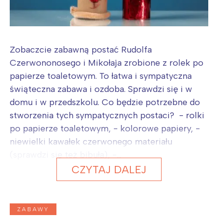
Zobaczcie zabawną postać Rudolfa
Czerwononosego i Mikołaja zrobione z rolek po
papierze toaletowym. To łatwa i sympatyczna
świąteczna zabawa i ozdoba. Sprawdzi się i w
domu i w przedszkolu. Co będzie potrzebne do
stworzenia tych sympatycznych postaci? - rolki
po papierze toaletowym, - kolorowe papiery, -
niewielki kawałek czerwonego materiału
(sprawdzi się też bibuła), -...
CZYTAJ DALEJ
ZABAWY