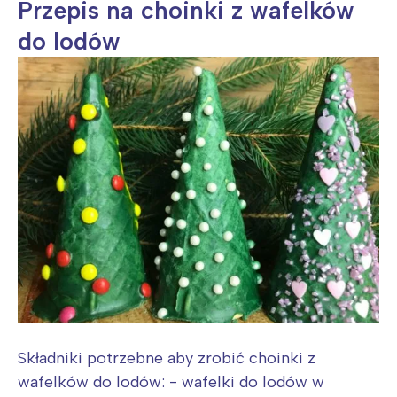
Przepis na choinki z wafelków
do lodów
Składniki potrzebne aby zrobić choinki z
wafelków do lodów: - wafelki do lodów w