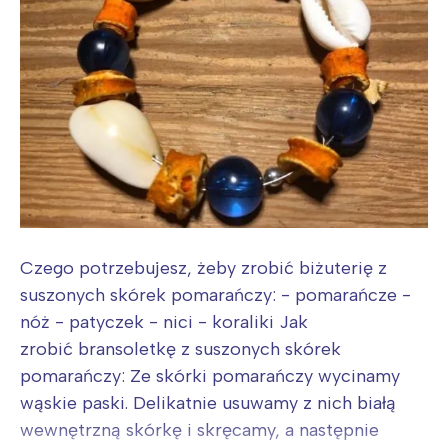
Warszawa
Śląsk
Łódź
Kraków
Trójmiasto
Południe
Poznań
Północ
Wrocław
Wszystkie
Wybieram
Czego potrzebujesz, żeby zrobić biżuterię z
suszonych skórek pomarańczy: - pomarańcze -
nóż - patyczek - nici - koraliki Jak
zrobić bransoletkę z suszonych skórek
pomarańczy: Ze skórki pomarańczy wycinamy
wąskie paski. Delikatnie usuwamy z nich białą
wewnętrzną skórkę i skręcamy, a następnie