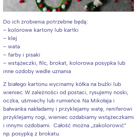
Do ich zrobienia potrzebne będą:
– kolorowe kartony lub kartki
– klej
– wata
– farby i pisaki
– wstążeczki, filc, brokat, kolorowa posypka lub
inne ozdoby wedle uznania
Z białego kartonu wycinamy kółka na buźki lub
wieniec. W zależności od postaci, rysujemy noski,
oczka, uśmiechy lub rumieńce. Na Mikołaja i
bałwanka nakładamy i przyklejamy watę, reniferowi
przyklejamy rogi, wieniec ozdabiamy wstążeczkami
i innymi ozdobami. Całość można „zakolorowić”
np. posypką z brokatu.