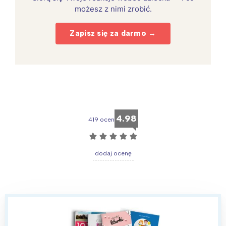
możesz z nimi zrobić.
Zapisz się za darmo →
4.98
419 ocen
☆
☆
☆
☆
☆
dodaj ocenę