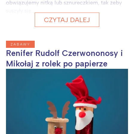
obwiązujemy nitką lub sznureczkiem, tak żeby
suszyły się...
CZYTAJ DALEJ
ZABAWY
Renifer Rudolf Czerwononosy i
Mikołaj z rolek po papierze