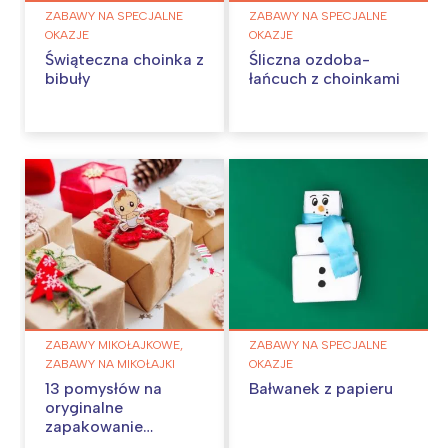
ZABAWY NA SPECJALNE
ZABAWY NA SPECJALNE
OKAZJE
OKAZJE
Świąteczna choinka z
Śliczna ozdoba-
bibuły
łańcuch z choinkami
ZABAWY MIKOŁAJKOWE,
ZABAWY NA SPECJALNE
ZABAWY NA MIKOŁAJKI
OKAZJE
13 pomysłów na
Bałwanek z papieru
oryginalne
zapakowanie
prezentów