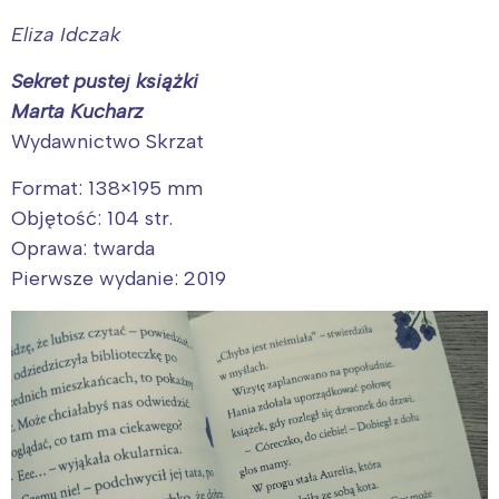
Eliza Idczak
Sekret pustej książki
Marta Kucharz
Wydawnictwo Skrzat
Interesują mnie wydarzenia z
Format: 138×195 mm
tego regionu:
Objętość: 104 str.
Oprawa: twarda
Warszawa
Śląsk
Pierwsze wydanie: 2019
Łódź
Kraków
Trójmiasto
Południe
Poznań
Północ
Wrocław
Wszystkie
Wybieram