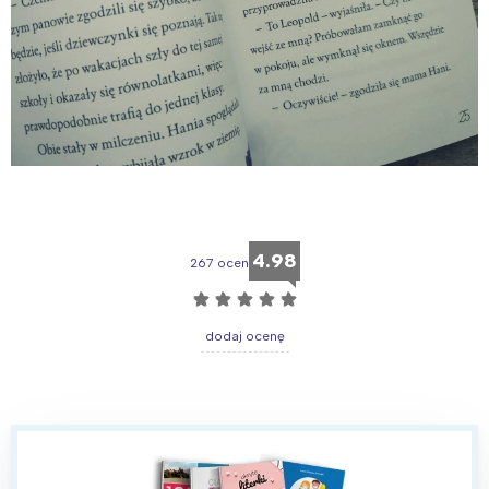
4.98
267 ocen
☆
☆
☆
☆
☆
dodaj ocenę