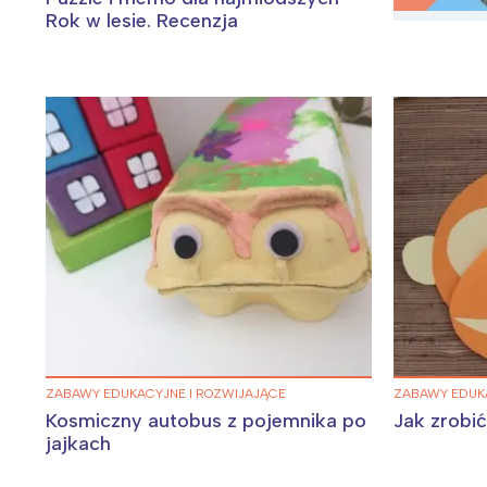
Rok w lesie. Recenzja
W
Ł
ZABAWY EDUKACYJNE I ROZWIJAJĄCE
ZABAWY EDUKA
T
Kosmiczny autobus z pojemnika po
Jak zrobi
P
jajkach
W