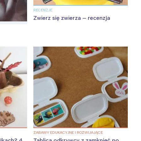
RECENZJE
Zwierz się zwierza – recenzja
ZABAWY EDUKACYJNE I ROZWIJAJĄCE
ajkach? 4
Tablica odkrywcy z zamknięć po