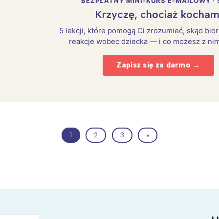
BEZPŁATNY MINI-KURS E-MAILOWY · 
Krzyczę, chociaż kocham
5 lekcji, które pomogą Ci zrozumieć, skąd bio
reakcje wobec dziecka — i co możesz z nim
Zapisz się za darmo →
1
2
3
»