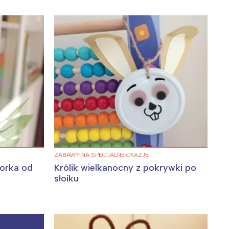
ZABAWY NA SPECJALNE OKAZJE
korka od
Królik wielkanocny z pokrywki po
słoiku