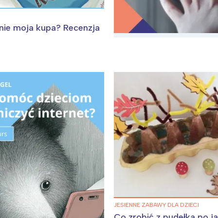
nie moja kupa? Recenzja
JESIENNE ZABAWY DLA DZIECI
Co zrobić z pudełka po j