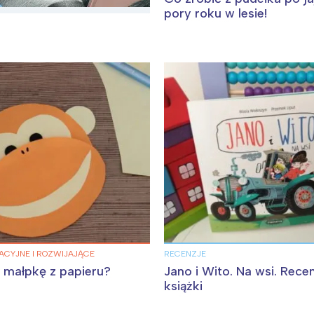
pory roku w lesie!
Interesują mnie wydarzenia z tego regionu
arszawa
Śląsk
ódź
Kraków
CYJNE I ROZWIJAJĄCE
RECENZJE
rójmiasto
Południe
ć małpkę z papieru?
Jano i Wito. Na wsi. Rece
oznań
Północ
książki
rocław
Wszystkie