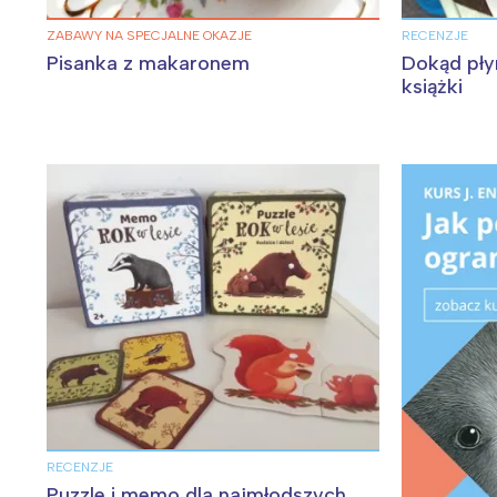
ZABAWY NA SPECJALNE OKAZJE
RECENZJE
Pisanka z makaronem
Dokąd pły
książki
RECENZJE
Puzzle i memo dla najmłodszych