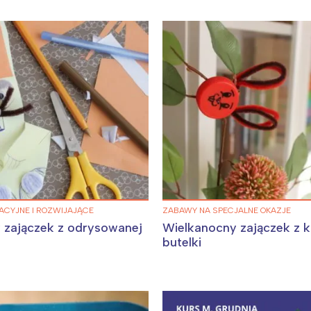
Wybieram
CYJNE I ROZWIJAJĄCE
ZABAWY NA SPECJALNE OKAZJE
 zajączek z odrysowanej
Wielkanocny zajączek z 
butelki