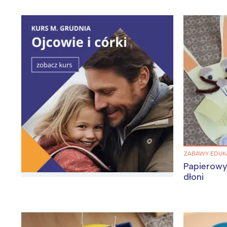
ZABAWY EDUKA
Papierowy
dłoni