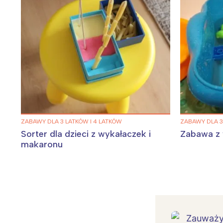
ZABAWY DLA 3 LATKÓW I 4 LATKÓW
ZABAWY DLA 3
Sorter dla dzieci z wykałaczek i
Zabawa z
makaronu