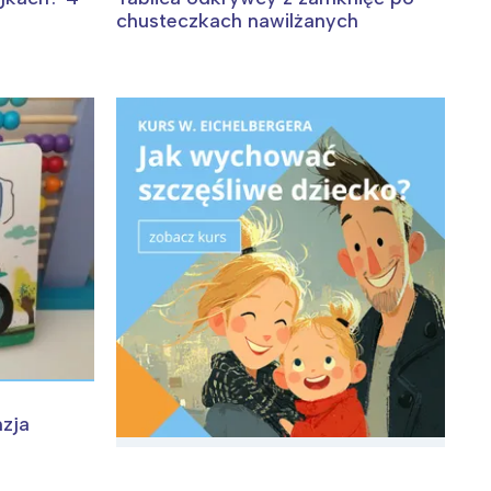
chusteczkach nawilżanych
:
nzja