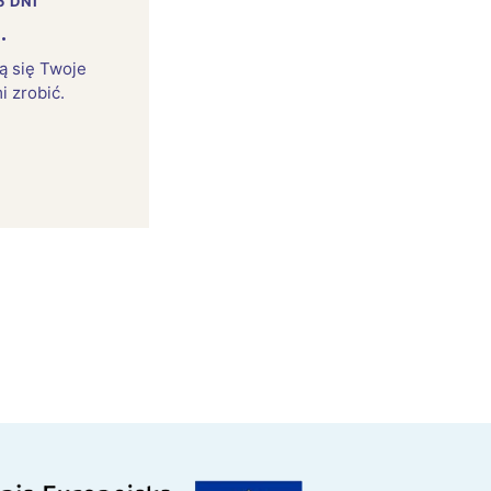
5 DNI
.
rą się Twoje
i zrobić.