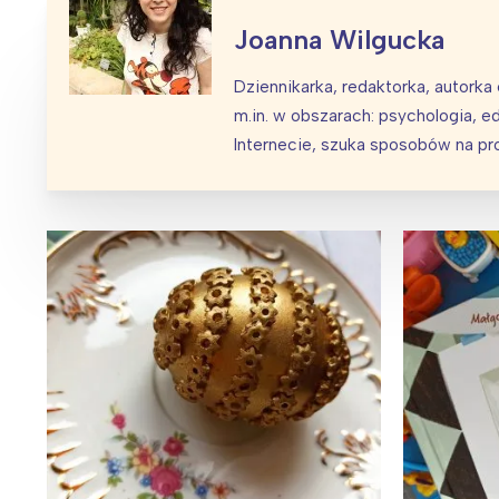
Joanna Wilgucka
Dziennikarka, redaktorka, autorka
m.in. w obszarach: psychologia, ed
Wiosenny koncert ptaków na płocie
Kwitnąca wiśn
Internecie, szuka sposobów na pros