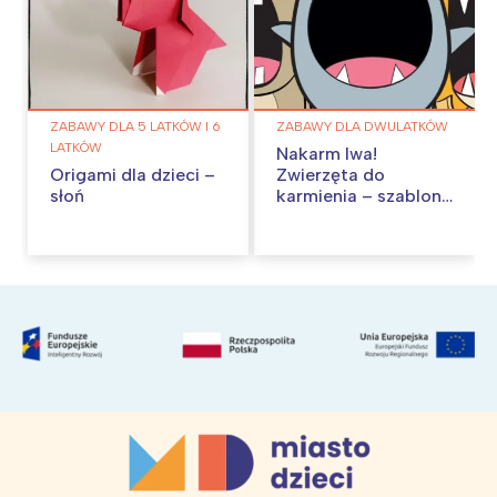
ZABAWY DLA 5 LATKÓW I 6
ZABAWY DLA DWULATKÓW
LATKÓW
Nakarm lwa!
Origami dla dzieci –
Zwierzęta do
słoń
karmienia – szablony
do pobrania