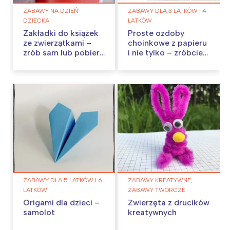
ZABAWY NA DZIEŃ
ZABAWY DLA 3 LATKÓW I 4
DZIECKA
LATKÓW
Zakładki do książek
Proste ozdoby
ze zwierzątkami –
choinkowe z papieru
zrób sam lub pobierz
i nie tylko – zróbcie
szablon
je w domu!
ZABAWY DLA 5 LATKÓW I 6
ZABAWY KREATYWNE,
LATKÓW
ZABAWY TWÓRCZE
Origami dla dzieci –
Zwierzęta z drucików
samolot
kreatywnych