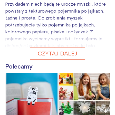
Przykładem niech będą te urocze myszki, które
powstały z tekturowego pojemnika po jajkach.
Ładne i proste. Do zrobienia myszek
potrzebujecie tylko pojemnika po jajkach,
kolorowego papieru, pisaka i nożyczek. Z
pojemnika wycinamy wypustki i formujemy je
dłońmi/nożyczkami tak, aby można je było...
CZYTAJ DALEJ
Polecamy