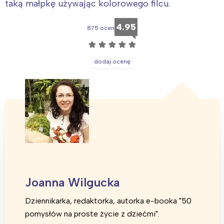
taką małpkę używając kolorowego filcu.
4.95
875 ocen
☆
☆
☆
☆
☆
dodaj ocenę
Joanna Wilgucka
Dziennikarka, redaktorka, autorka e-booka "50
pomysłów na proste życie z dziećmi".