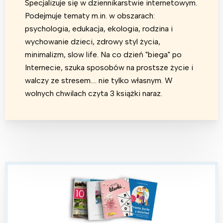
Specjalizuje się w dziennikarstwie internetowym.
Podejmuje tematy m.in. w obszarach:
psychologia, edukacja, ekologia, rodzina i
wychowanie dzieci, zdrowy styl życia,
minimalizm, slow life. Na co dzień "biega" po
Internecie, szuka sposobów na prostsze życie i
Interesują mnie wydarzenia z
walczy ze stresem.... nie tylko własnym. W
tego regionu:
wolnych chwilach czyta 3 książki naraz.
Warszawa
Śląsk
Łódź
Kraków
Trójmiasto
Południe
Poznań
Północ
Wrocław
Wszystkie
Wybieram