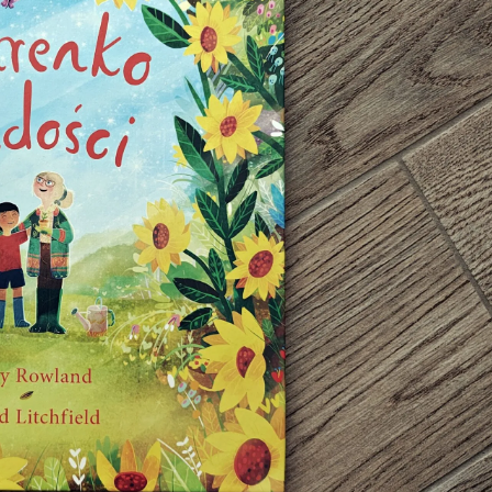
ia i jej płatki
Pszczoła i kwitnący ul