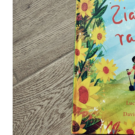
Wiosenny koncert ptaków na płocie
Kwitnąca wiśn