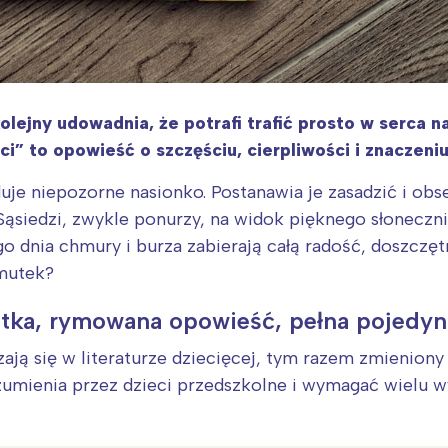
jny udowadnia, że potrafi trafić prosto w serca na
i” to opowieść o szczęściu, cierpliwości i znaczeni
je niepozorne nasionko. Postanawia je zasadzić i obser
ąsiedzi, zwykle ponurzy, na widok pięknego słonecznik
go dnia chmury i burza zabierają całą radość, doszczętn
smutek?
rótka, rymowana opowieść, pełna pojedyn
ją się w literaturze dziecięcej, tym razem zmieniony 
umienia przez dzieci przedszkolne i wymagać wielu wy