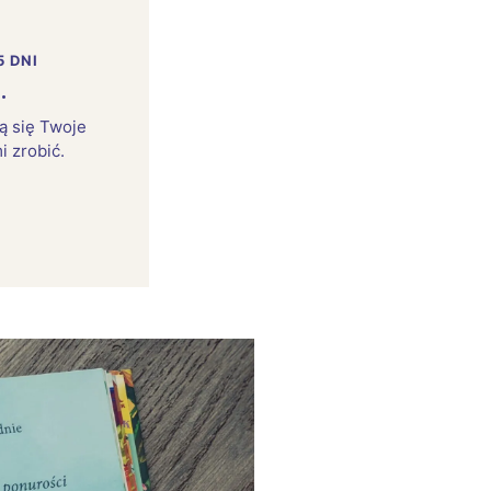
5 DNI
.
rą się Twoje
i zrobić.