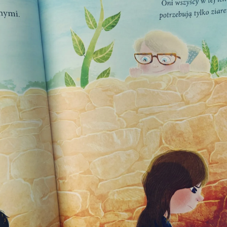
Interesują mnie wydarzenia z tego regionu
arszawa
Śląsk
ódź
Kraków