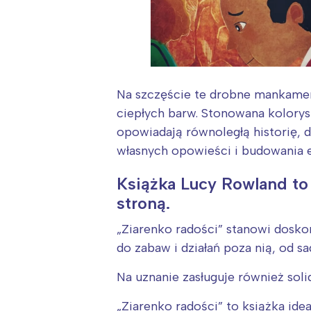
T
P
W
Na szczęście te drobne mankamenty
ciepłych barw. Stonowana koloryst
opowiadają równoległą historię, 
własnych opowieści i budowania e
Książka Lucy Rowland to j
stroną.
„Ziarenko radości” stanowi dosko
do zabaw i działań poza nią, od 
Na uznanie zasługuje również sol
„Ziarenko radości” to książka ide