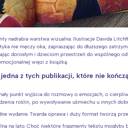
rójmiasto
Południe
oznań
Północ
rocław
Wszystkie
Wybieram
 nadrabia warstwa wizualna. Ilustracje Davida Litchfie
yka nie męczy oka, zapraszając do dłuższego zatrzyman
dając dorosłym i dzieciom przestrzeń do wspólnego od
mocjonalnej więzi z książką.
edna z tych publikacji, które nie kończą
nały punkt wyjścia do rozmowy o emocjach, o cierpliwo
sadzenia roślin, po wywoływanie uśmiechu u innych do
idne wydanie. Twarda oprawa i duży format tworzą prz
alna na lato. Choć niektóre fragmenty tekstu mogłyby b