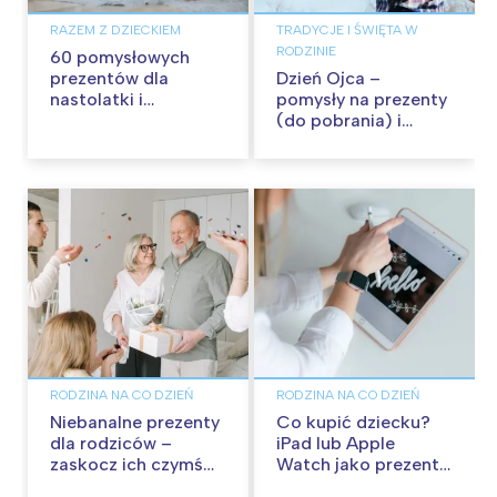
RAZEM Z DZIECKIEM
TRADYCJE I ŚWIĘTA W
RODZINIE
60 pomysłowych
prezentów dla
Dzień Ojca –
nastolatki i
pomysły na prezenty
nastolatka
(do pobrania) i
życzenia dla Taty!
RODZINA NA CO DZIEŃ
RODZINA NA CO DZIEŃ
Niebanalne prezenty
Co kupić dziecku?
dla rodziców –
iPad lub Apple
zaskocz ich czymś
Watch jako prezent,
wyjątkowym.
który nie trafi do