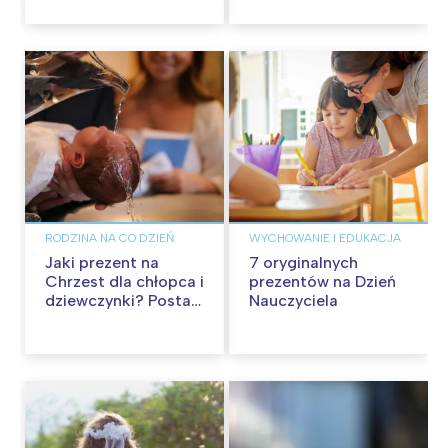
Pomysły
szuflady
RODZINA NA CO DZIEŃ
WYCHOWANIE I EDUKACJA
Jaki prezent na
7 oryginalnych
Chrzest dla chłopca i
prezentów na Dzień
dziewczynki? Postaw
Nauczyciela
na fotoksiążkę i
fotopamiątkę od
Colorland!