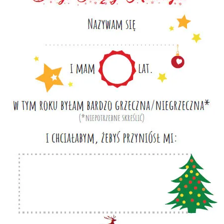
Warszawa
Śląsk
Łódź
Kraków
Trójmiasto
Południe
Poznań
Północ
Wrocław
Wszystkie
Wybieram