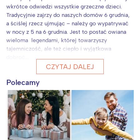
wkrótce odwiedzi wszystkie grzeczne dzieci.
Tradycyjnie zajrzy do naszych domów 6 grudnia,
a ściślej rzecz ujmując – należy go wypatrywać
w nocy z 5 na 6 grudnia. Jest to postać owiana
wieloma legendami, której towarzyszy
tajemniczość, ale też ciepło i wyjątkowa
dobroć....
CZYTAJ DALEJ
Polecamy