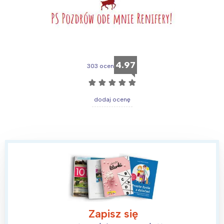
4.97
303 ocen
☆
☆
☆
☆
☆
dodaj ocenę
Zapisz się