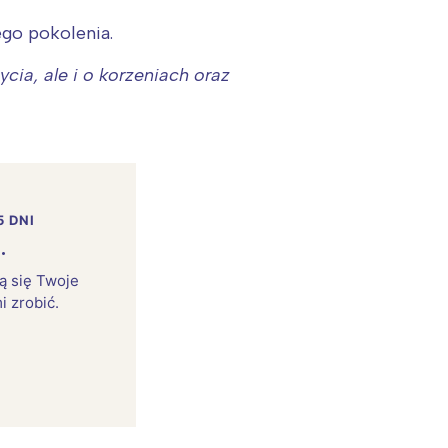
ego pokolenia.
cia, ale i o korzeniach oraz
5 DNI
.
rą się Twoje
i zrobić.