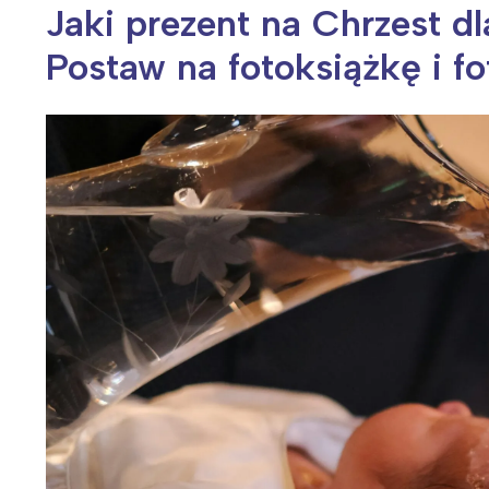
Jaki prezent na Chrzest d
Postaw na fotoksiążkę i f
Wiosenny koncert ptaków na płocie
Kwitnąca wiśn