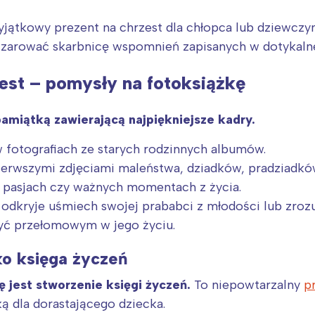
jątkowy prezent na chrzest dla chłopca lub dziewczy
czarować skarbnicę wspomnień zapisanych w dotykalne
zest – pomysły na fotoksiążkę
pamiątką zawierającą najpiękniejsze kadry.
w fotografiach ze starych rodzinnych albumów.
pierwszymi zdjęciami maleństwa, dziadków, pradziadkó
ch pasjach czy ważnych momentach z życia.
ko odkryje uśmiech swojej prababci z młodości lub zro
być przełomowym w jego życiu.
Interesują mnie wydarzenia z tego regionu
ko księga życzeń
arszawa
Śląsk
 jest stworzenie księgi życzeń.
To niepowtarzalny
p
ódź
Kraków
ą dla dorastającego dziecka.