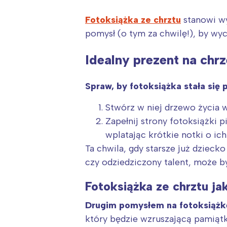
Fotoksiążka ze chrztu
stanowi wy
pomysł (o tym za chwilę!), by wy
Idealny prezent na chr
Spraw, by fotoksiążka stała się 
Stwórz w niej drzewo życia 
Zapełnij strony fotoksiążki 
wplatając krótkie notki o i
Ta chwila, gdy starsze już dziec
czy odziedziczony talent, może 
Fotoksiążka ze chrztu ja
W
Drugim pomysłem na fotoksiążkę
Ł
który będzie wzruszającą pamiątk