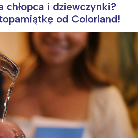
la chłopca i dziewczynki?
otopamiątkę od Colorland!
ia i jej płatki
Pszczoła i kwitnący ul