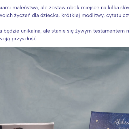
rójmiasto
Południe
iami maleństwa, ale zostaw obok miejsce na kilka słó
oznań
Północ
woich życzeń dla dziecka, krótkiej modlitwy, cytatu czy
rocław
Wszystkie
ka będzie unikalna, ale stanie się żywym testamentem m
Wybieram
oją przyszłość.