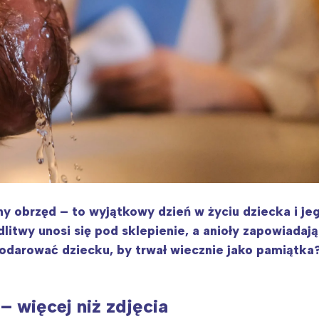
ny obrzęd – to wyjątkowy dzień w życiu dziecka i jeg
dlitwy unosi się pod sklepienie, a anioły zapowiada
 podarować dziecku, by trwał wiecznie jako pamiątk
– więcej niż zdjęcia