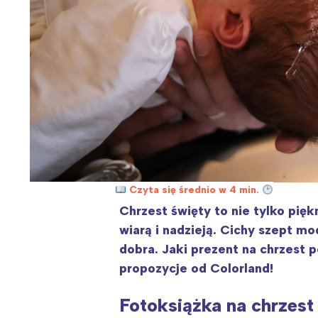
Czyta się średnio w 4 min.
Chrzest święty to nie tylko pięk
wiarą i nadzieją. Cichy szept mo
dobra. Jaki prezent na chrzest
propozycje od Colorland!
Fotoksiążka na chrzest 