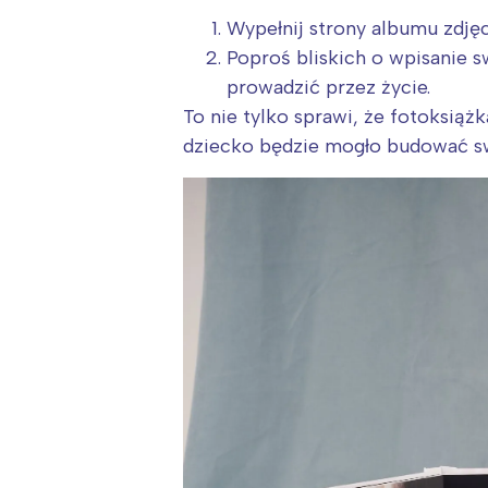
T
Wypełnij strony albumu zdjęc
P
Poproś bliskich o wpisanie s
W
prowadzić przez życie.
To nie tylko sprawi, że fotoksiąż
dziecko będzie mogło budować sw