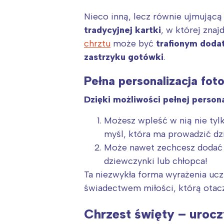
Nieco inną, lecz równie ujmującą
tradycyjnej kartki
, w której znaj
chrztu
może być
trafionym doda
zastrzyku gotówki
.
Pełna personalizacja fot
Dzięki możliwości pełnej person
Możesz wpleść w nią nie tylk
myśl, która ma prowadzić dzi
Może nawet zechcesz dodać k
dziewczynki lub chłopca!
Ta niezwykła forma wyrażenia ucz
świadectwem miłości, którą otacz
Chrzest święty – urocz