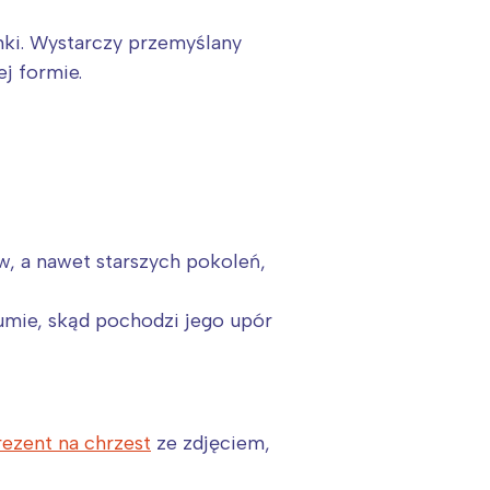
nki. Wystarczy przemyślany
j formie.
w, a nawet starszych pokoleń,
zumie, skąd pochodzi jego upór
:
rezent na chrzest
ze zdjęciem,