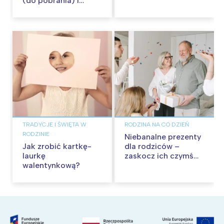
(do pobrania) i
życzenia dla Taty!
TRADYCJE I ŚWIĘTA W
RODZINA NA CO DZIEŃ
RODZINIE
Niebanalne prezenty
Jak zrobić kartkę-
dla rodziców –
laurkę
zaskocz ich czymś
walentynkową?
wyjątkowym.
Pomysły