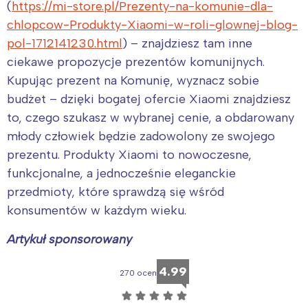
(
https://mi-store.pl/Prezenty-na-komunie-dla-
chlopcow-Produkty-Xiaomi-w-roli-glownej-blog-
pol-1712141230.html
) – znajdziesz tam inne
ciekawe propozycje prezentów komunijnych.
Kupując prezent na Komunię, wyznacz sobie
budżet – dzięki bogatej ofercie Xiaomi znajdziesz
to, czego szukasz w wybranej cenie, a obdarowany
młody człowiek będzie zadowolony ze swojego
prezentu. Produkty Xiaomi to nowoczesne,
funkcjonalne, a jednocześnie eleganckie
przedmioty, które sprawdzą się wśród
konsumentów w każdym wieku.
Artykuł sponsorowany
4.99
270 ocen
☆
☆
☆
☆
☆