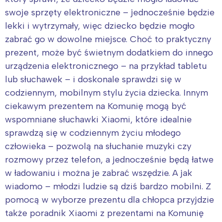
tego regionu:
swoje sprzęty elektroniczne – jednocześnie będzie
lekki i wytrzymały, więc dziecko będzie mogło
Warszawa
Śląsk
zabrać go w dowolne miejsce. Choć to praktyczny
prezent, może być świetnym dodatkiem do innego
Łódź
Kraków
urządzenia elektronicznego – na przykład tabletu
Trójmiasto
Południe
lub słuchawek – i doskonale sprawdzi się w
Poznań
Północ
codziennym, mobilnym stylu życia dziecka. Innym
Wrocław
Wszystkie
ciekawym prezentem na Komunię mogą być
wspomniane słuchawki Xiaomi, które idealnie
Wybieram
sprawdzą się w codziennym życiu młodego
człowieka – pozwolą na słuchanie muzyki czy
rozmowy przez telefon, a jednocześnie będą łatwe
w ładowaniu i można je zabrać wszędzie. A jak
wiadomo – młodzi ludzie są dziś bardzo mobilni. Z
pomocą w wyborze prezentu dla chłopca przyjdzie
także poradnik Xiaomi z prezentami na Komunię