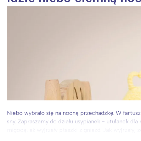
Niebo wybrało się na nocną przechadzkę. W fartuszk
sny. Zapraszamy do działu usypianek - utulanek dla
migocą, aż wyjrzały ptaszki z gniazd. Jak wyjrzały, zo