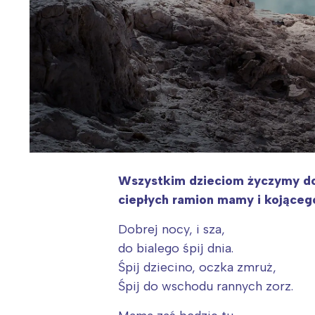
Wszystkim dzieciom życzymy dob
ciepłych ramion mamy i kojąceg
Dobrej nocy, i sza,
do bialego śpij dnia.
Śpij dziecino, oczka zmruż,
Śpij do wschodu rannych zorz.