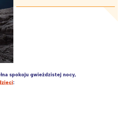
na spokoju gwieździstej nocy,
dzieci
: