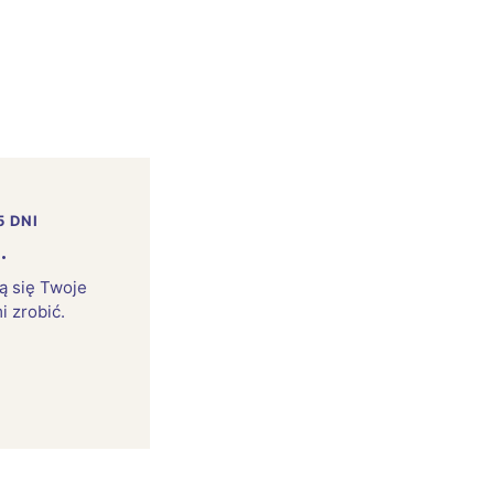
5 DNI
.
rą się Twoje
i zrobić.