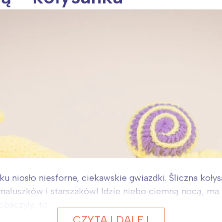
u niosło niesforne, ciekawskie gwiazdki. Śliczna koły
 maluszków i starszaków! Idzie niebo ciemną nocą, ma 
baczyły, to...
CZYTAJ DALEJ