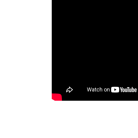
T
P
W