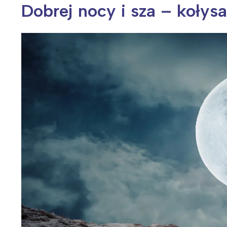
Dobrej nocy i sza – kołys
Wiosenny koncert ptaków na płocie
Kwitnąca wiśn