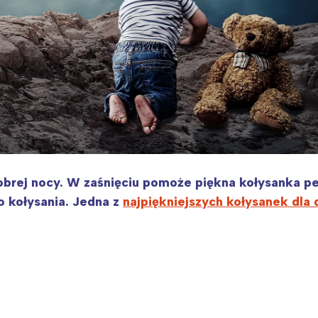
rej nocy. W zaśnięciu pomoże piękna kołysanka peł
o kołysania. Jedna z
najpiękniejszych kołysanek dla 