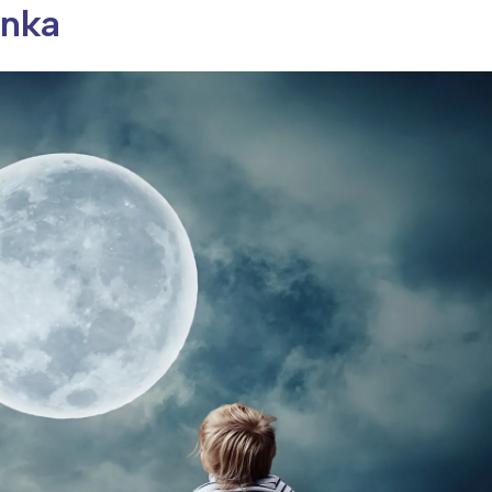
anka
ia i jej płatki
Pszczoła i kwitnący ul