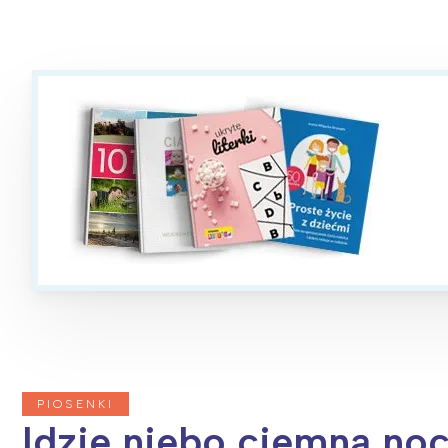
PIOSENKI
Idzie niebo ciemną noc