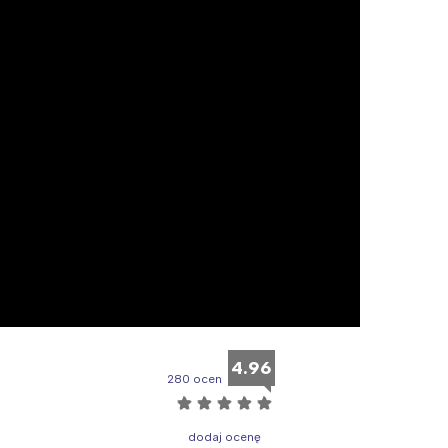
rójmiasto
Południe
oznań
Północ
rocław
Wszystkie
Wybieram
4.96
280 ocen
☆
☆
☆
☆
☆
dodaj ocenę