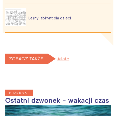
Warszawa
Śląsk
Leśny labirynt dla dzieci
Łódź
Kraków
Trójmiasto
Południe
Poznań
Północ
Wrocław
Wszystkie
ZOBACZ TAKŻE:
lato
Wybieram
PIOSENKI
Ostatni dzwonek - wakacji czas