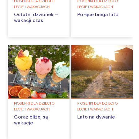
PIOSENKI DLA DZIECI O
PIOSENKI DLA DZIECI O
LECIE I WAKACJACH
LECIE I WAKACJACH
Ostatni dzwonek –
Po łące biega lato
wakacji czas
PIOSENKI DLA DZIECI O
PIOSENKI DLA DZIECI O
LECIE I WAKACJACH
LECIE I WAKACJACH
Coraz bliżej są
Lato na dywanie
wakacje