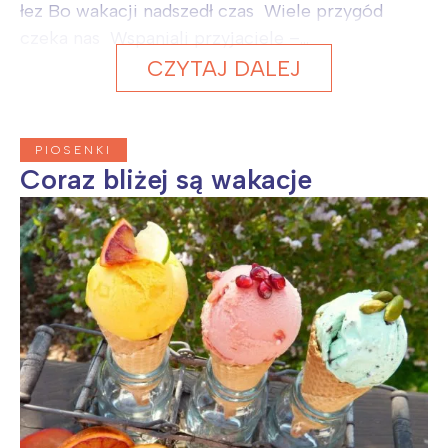
łez Bo wakacji nadszedł czas Wiele przygód
czeka nas Wspaniali przyjaciele –...
CZYTAJ DALEJ
PIOSENKI
Coraz bliżej są wakacje