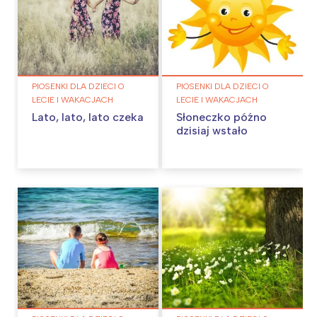
PIOSENKI DLA DZIECI O
PIOSENKI DLA DZIECI O
LECIE I WAKACJACH
LECIE I WAKACJACH
Lato, lato, lato czeka
Słoneczko późno
dzisiaj wstało