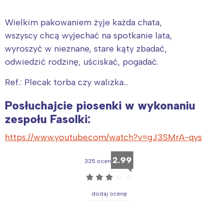
Wielkim pakowaniem żyje każda chata,
wszyscy chcą wyjechać na spotkanie lata,
wyroszyć w nieznane, stare kąty zbadać,
odwiedzić rodzinę, uściskać, pogadać.
Ref.: Plecak torba czy walizka…
Posłuchajcie piosenki w wykonaniu
zespołu Fasolki:
https://www.youtube.com/watch?v=gJ3SMrA-qys
2.99
325 ocen
☆
☆
☆
☆
☆
dodaj ocenę