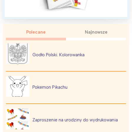
Polecane
Najnowsze
Godło Polski. Kolorowanka
Pokemon Pikachu
Zaproszenie na urodziny do wydrukowania
Interesują mnie wydarzenia z
tego regionu: