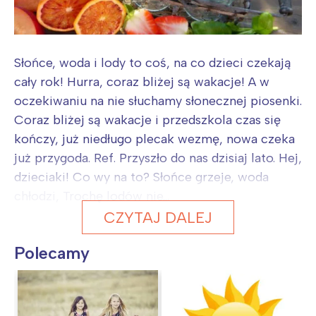
Słońce, woda i lody to coś, na co dzieci czekają
cały rok! Hurra, coraz bliżej są wakacje! A w
oczekiwaniu na nie słuchamy słonecznej piosenki.
Coraz bliżej są wakacje i przedszkola czas się
kończy, już niedługo plecak wezmę, nowa czeka
już przygoda. Ref. Przyszło do nas dzisiaj lato. Hej,
dzieciaki! Co wy na to? Słońce grzeje, woda
chłodzi, Trochę lodów nie...
CZYTAJ DALEJ
Polecamy