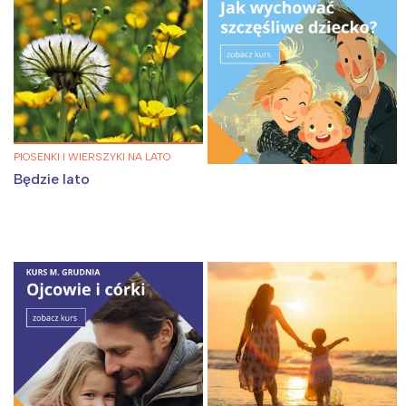
tego regionu:
Warszawa
Śląsk
Łódź
Kraków
Trójmiasto
Południe
Poznań
Północ
PIOSENKI I WIERSZYKI NA LATO
Wrocław
Wszystkie
Będzie lato
Wybieram