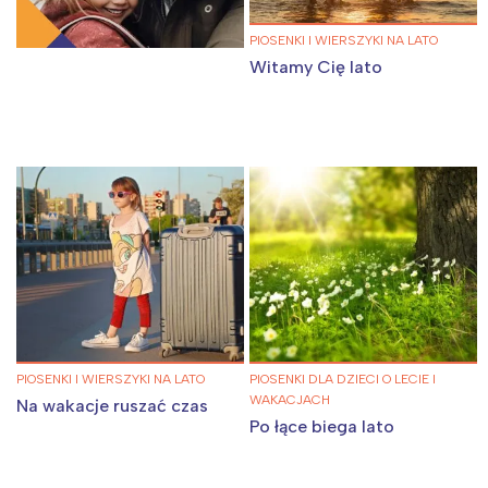
PIOSENKI I WIERSZYKI NA LATO
Witamy Cię lato
PIOSENKI I WIERSZYKI NA LATO
PIOSENKI DLA DZIECI O LECIE I
WAKACJACH
Na wakacje ruszać czas
Po łące biega lato