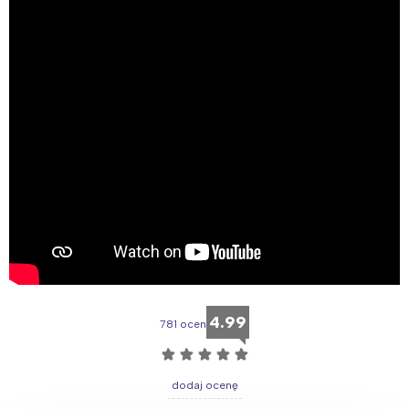
4.99
781 ocen
☆
☆
☆
☆
☆
dodaj ocenę