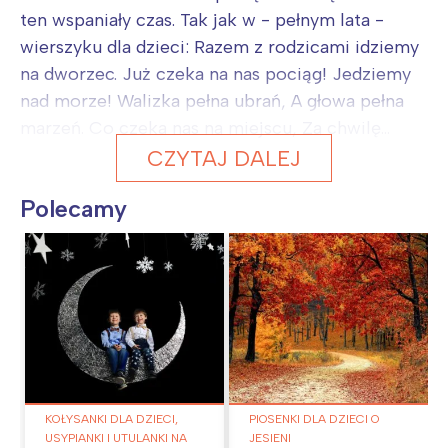
ten wspaniały czas. Tak jak w - pełnym lata -
wierszyku dla dzieci: Razem z rodzicami idziemy
na dworzec. Już czeka na nas pociąg! Jedziemy
nad morze! Walizka pełna ubrań, A głowa pełna
marzeń. Co czeka nas na miejscu, Za chwilę...
CZYTAJ DALEJ
Polecamy
KOŁYSANKI DLA DZIECI,
PIOSENKI DLA DZIECI O
USYPIANKI I UTULANKI NA
JESIENI