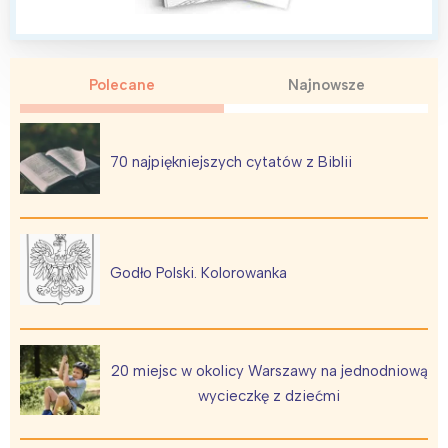
Polecane
Najnowsze
Interesują mnie wydarzenia z
tego regionu:
70 najpiękniejszych cytatów z Biblii
Warszawa
Śląsk
Łódź
Kraków
Trójmiasto
Południe
Godło Polski. Kolorowanka
Poznań
Północ
Wrocław
Wszystkie
20 miejsc w okolicy Warszawy na jednodniową
Wybieram
wycieczkę z dziećmi