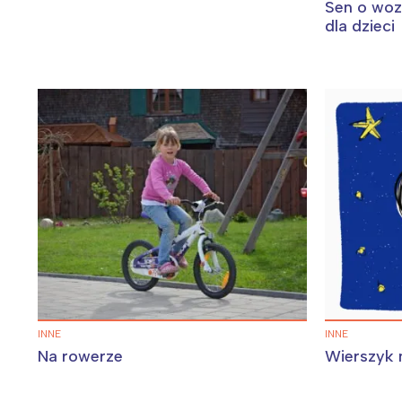
Sen o woz
dla dzieci
INNE
INNE
Na rowerze
Wierszyk 