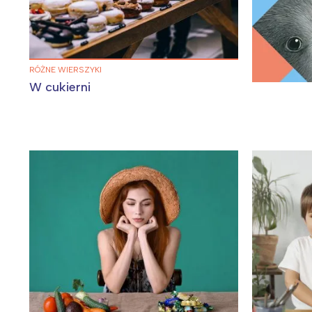
RÓŻNE WIERSZYKI
W cukierni