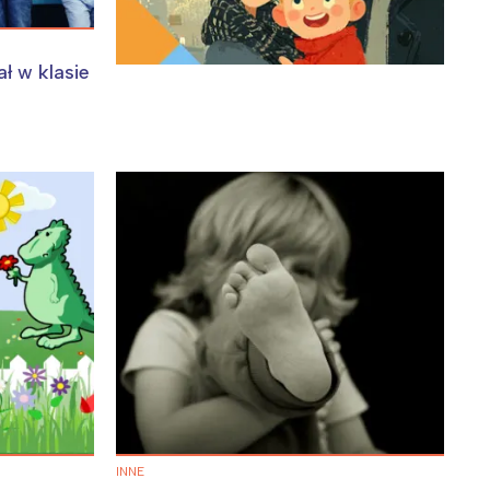
ł w klasie
:
INNE