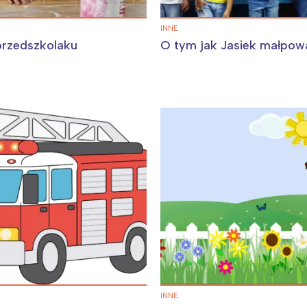
INNE
przedszkolaku
O tym jak Jasiek małpowa
Interesują mnie wydarzenia z tego regionu
arszawa
Śląsk
ódź
Kraków
rójmiasto
Południe
oznań
Północ
rocław
Wszystkie
Wybieram
INNE