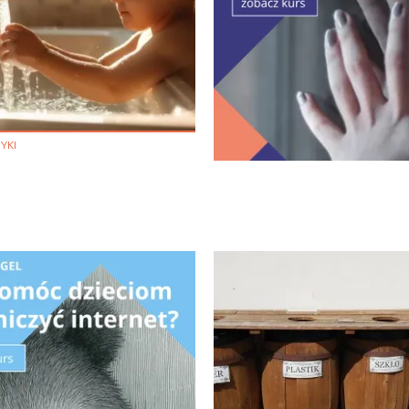
ia i jej płatki
Pszczoła i kwitnący ul
YKI