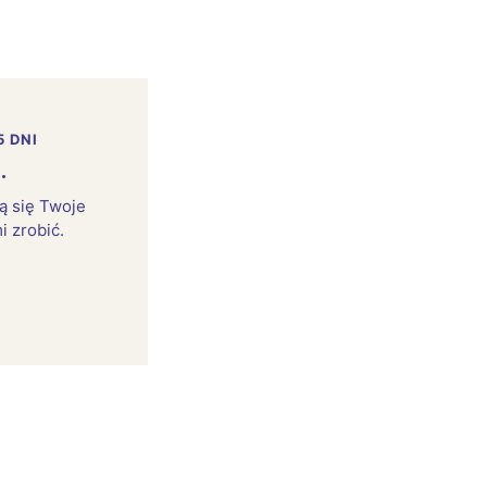
5 DNI
.
rą się Twoje
i zrobić.