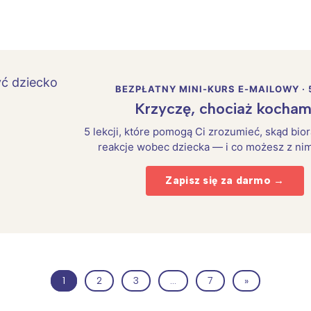
BEZPŁATNY MINI-KURS E-MAILOWY · 
Krzyczę, chociaż kocham
5 lekcji, które pomogą Ci zrozumieć, skąd bio
reakcje wobec dziecka — i co możesz z nim
Zapisz się za darmo →
1
2
3
…
7
»