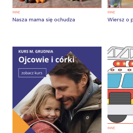
INNE
INNE
Nasza mama się ochudza
Wiersz o 
W
Ł
T
P
W
INNE