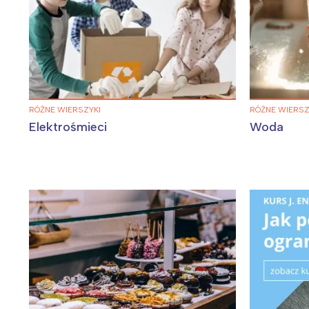
Wiosenny koncert ptaków na płocie
Kwitnąca wiśn
RÓŻNE WIERSZYKI
RÓŻNE WIERSZ
Elektrośmieci
Woda