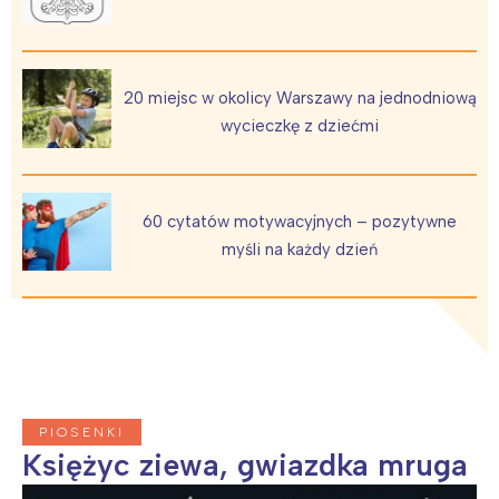
20 miejsc w okolicy Warszawy na jednodniową
wycieczkę z dziećmi
Interesują mnie wydarzenia z
60 cytatów motywacyjnych – pozytywne
tego regionu:
myśli na każdy dzień
Warszawa
Śląsk
Łódź
Kraków
Trójmiasto
Południe
Poznań
Północ
PIOSENKI
Wrocław
Wszystkie
Księżyc ziewa, gwiazdka mruga