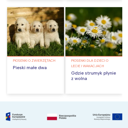
PIOSENKI O ZWIERZĘTACH
PIOSENKI DLA DZIECI O
LECIE I WAKACJACH
Pieski małe dwa
Gdzie strumyk płynie
z wolna