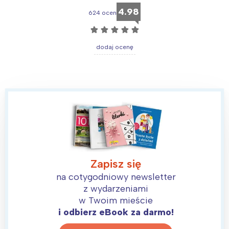
4.98
624 ocen
☆
☆
☆
☆
☆
dodaj ocenę
Zapisz się
na cotygodniowy newsletter
z wydarzeniami
w Twoim mieście
i odbierz eBook za darmo!