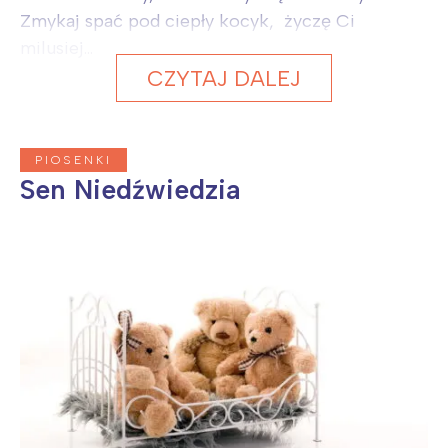
Zmykaj spać pod ciepły kocyk, życzę Ci
milusiej...
CZYTAJ DALEJ
PIOSENKI
Sen Niedźwiedzia