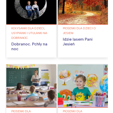
KOŁYSANKI DLA DZIECI,
PIOSENKI DLA DZIECI O
USYPIANKI I UTULANKI NA
JESIENI
DOBRANOC
Idzie lasem Pani
Dobranoc. Pchły na
Jesień
noc
PIOSENKI DLA
PIOSENKI DLA