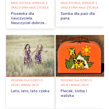
NAUCZYCIELA, WIERSZE Z
NAUCZYCIELA, WIERSZE Z
OKAZJI DNIA NAUCZYCIELA
OKAZJI DNIA NAUCZYCIELA
Piosenka dla
Samba dla pani dla
nauczyciela.
pana
Nauczyciel dobrze
wie…
PIOSENKI DLA DZIECI O
PIOSENKI DLA DZIECI O
LECIE I WAKACJACH
LECIE I WAKACJACH
Lato, lato, lato czeka
Plecak, torba i
walizka