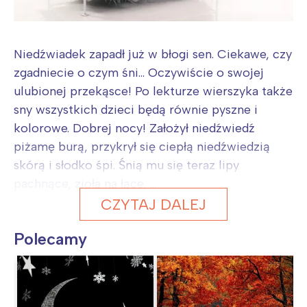
Niedźwiadek zapadł już w błogi sen. Ciekawe, czy
zgadniecie o czym śni... Oczywiście o swojej
ulubionej przekąsce! Po lekturze wierszyka także
sny wszystkich dzieci będą równie pyszne i
kolorowe. Dobrej nocy! Założył niedźwiedź
piżamę burą, przykrył się ciepłą niedźwiedzią
skórą i słodko śpi. Śnią mu się teraz lipy
pachnące, zioła na łące, ...
CZYTAJ DALEJ
Polecamy