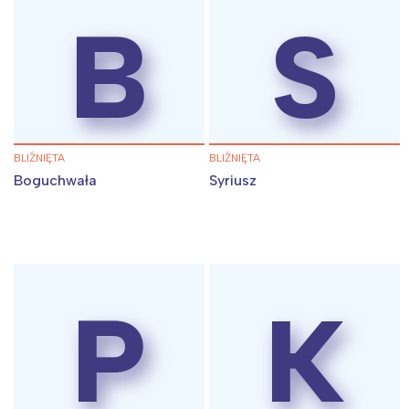
B
S
BLIŹNIĘTA
BLIŹNIĘTA
Boguchwała
Syriusz
Interesują mnie wydarzenia z
tego regionu:
P
K
Warszawa
Śląsk
Łódź
Kraków