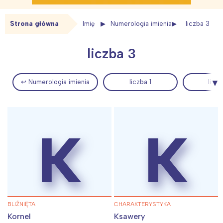
Strona główna
Imię
Numerologia imienia
liczba 3
liczba 3
↩ Numerologia imienia
liczba 1
liczb
K
K
BLIŹNIĘTA
CHARAKTERYSTYKA
Kornel
Ksawery