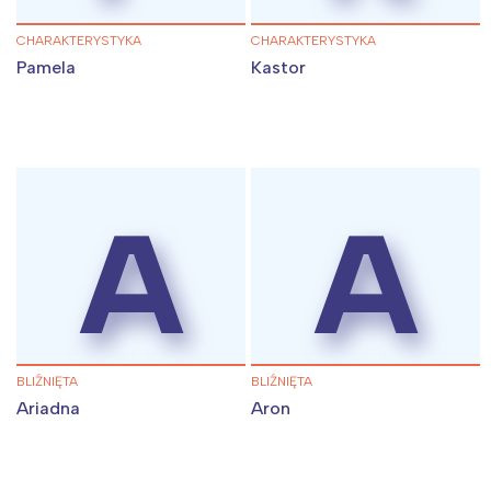
Trójmiasto
Południe
Poznań
Północ
CHARAKTERYSTYKA
CHARAKTERYSTYKA
Wrocław
Wszystkie
Pamela
Kastor
Wybieram
A
A
BLIŹNIĘTA
BLIŹNIĘTA
Ariadna
Aron