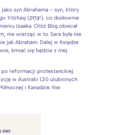
 jako syn Abrahama – syn, który
ego
Yitzhaq
(יִצְחָק), co dosłownie
mieniu Izaaka. Otóż Bóg obiecał
, nie wierząc w to. Sara była nie
ie jak Abraham. Dalej w Księdze
wie, śmiać się będzie z mej
po reformacji protestanckiej.
cję w Australii (20 ulubionych
Północnej i Kanadzie. Nie
5 DNI