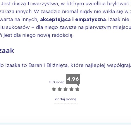
rójmiasto
Południe
. Jest duszą towarzystwa, w którym uwielbia brylować.
oznań
Północ
 zaraża innych. W zasadzie niemal nigdy nie wikła się w
rocław
Wszystkie
warta na innych,
akceptująca i empatyczna
. Izaak ni
iu sukcesów – dla niego zawsze na pierwszym miejscu l
ń jest dla niego nową radością.
Wybieram
zaak
o Izaaka to Baran i Bliźnięta, które najlepiej współgra
4.96
310 ocen
☆
☆
☆
☆
☆
dodaj ocenę