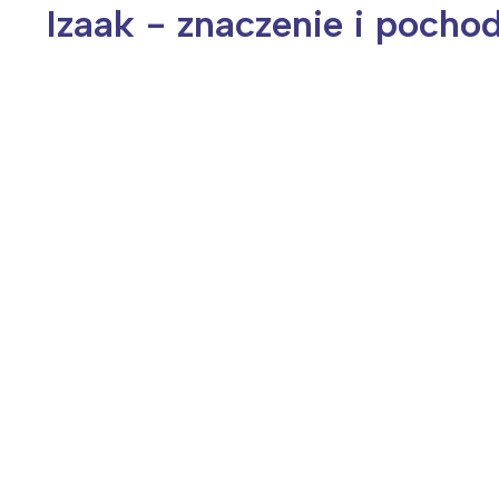
Izaak - znaczenie i pocho
Wiosenny koncert ptaków na płocie
Kwitnąca wiśn