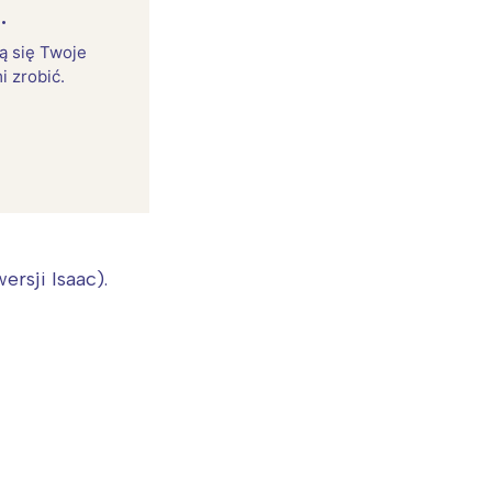
.
rą się Twoje
i zrobić.
rsji Isaac).
: