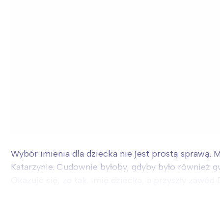
Wybór imienia dla dziecka nie jest prostą sprawą. 
Katarzynie. Cudownie byłoby, gdyby było również 
Okazuje się, że tak. Imię dziecka, a przyszły zawód B