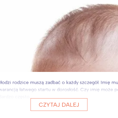
Młodzi rodzice muszą zadbać o każdy szczegół. Imię mus
gwarancją łatwego startu w dorosłość. Czy imię może
ardzo często...
CZYTAJ DALEJ