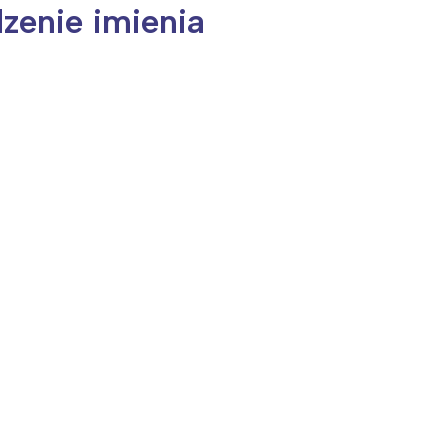
dzenie imienia
ia i jej płatki
Pszczoła i kwitnący ul