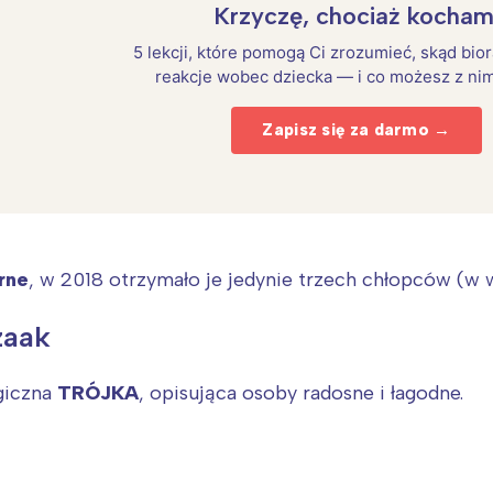
Krzyczę, chociaż kocham
5 lekcji, które pomogą Ci zrozumieć, skąd bio
reakcje wobec dziecka — i co możesz z nim
Zapisz się za darmo →
rne
, w 2018 otrzymało je jedynie trzech chłopców (w we
zaak
Interesują mnie wydarzenia z tego regionu
giczna
TRÓJKA
, opisująca osoby radosne i łagodne.
arszawa
Śląsk
ódź
Kraków