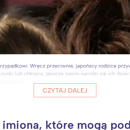
przypadkowi. Wręcz przeciwnie, japońscy rodzice przy
ynki lub chłopca, jeszcze zanim narodzi się ich dzieck
ozytywną...
CZYTAJ DALEJ
e imiona, które mogą po