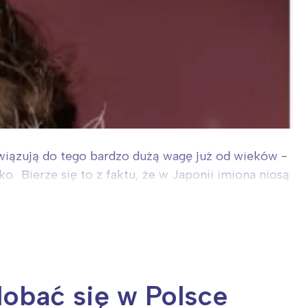
wiązują do tego bardzo dużą wagę już od wieków -
o. Bierze się to z faktu, że w Japonii imiona niosą
dobać się w Polsce