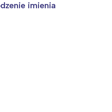
odzenie imienia
ia i jej płatki
Pszczoła i kwitnący ul