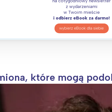
na cotygodniowy newsletter
z wydarzeniami
w Twoim mieście
i odbierz eBook za darmo!
wybierz eBook dla siebie
imiona, które mogą podo