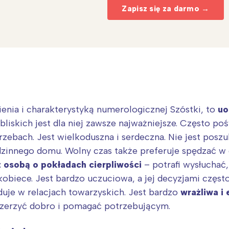
Zapisz się za darmo →
enia i charakterystyką numerologicznej Szóstki, to
uos
liskich jest dla niej zawsze najważniejsze. Często poś
rzebach. Jest wielkoduszna i serdeczna. Nie jest posz
rodzinnego domu. Wolny czas także preferuje spędzać w g
 osobą o pokładach cierpliwości
– potrafi wysłuchać,
Interesują mnie wydarzenia z tego regionu
iece. Jest bardzo uczuciowa, a jej decyzjami często 
duje w relacjach towarzyskich. Jest bardzo
wrażliwa i
arszawa
Śląsk
 szerzyć dobro i pomagać potrzebującym.
ódź
Kraków