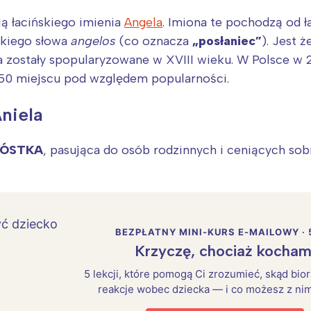
ją łacińskiego imienia
Angela
. Imiona te pochodzą od 
ckiego słowa
angelos
(co oznacza
„posłaniec”
). Jest 
na zostały spopularyzowane w XVIII wieku. W Polsce w 
 50 miejscu pod względem popularności.
niela
ZÓSTKA
, pasująca do osób rodzinnych i ceniących sob
BEZPŁATNY MINI-KURS E-MAILOWY · 
Krzyczę, chociaż kocham
5 lekcji, które pomogą Ci zrozumieć, skąd bio
reakcje wobec dziecka — i co możesz z nim