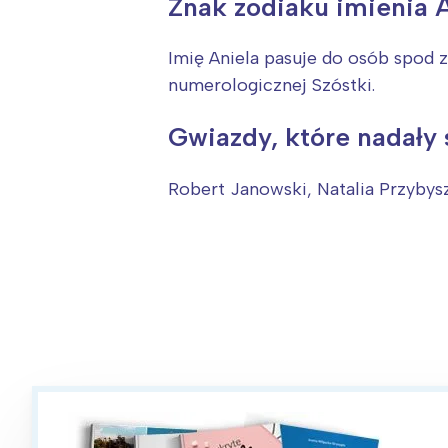
T
Znak zodiaku imienia 
P
Imię Aniela pasuje do osób spod z
W
numerologicznej Szóstki.
Gwiazdy, które nadały 
Robert Janowski, Natalia Przybys