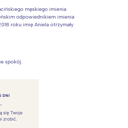
łacińskiego męskiego imienia
żeńskim odpowiednikiem imienia
2018 roku imię Aniela otrzymały
ie spokój.
5 DNI
.
rą się Twoje
i zrobić.