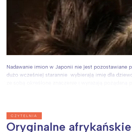
Nadawanie imion w Japonii nie jest pozostawiane 
dużo wcześniej starannie wybierają imię dla dziewcz
ze sobą określone znaczenie i wyrażają pożądaną p
CZYTELNIA
Oryginalne afrykański