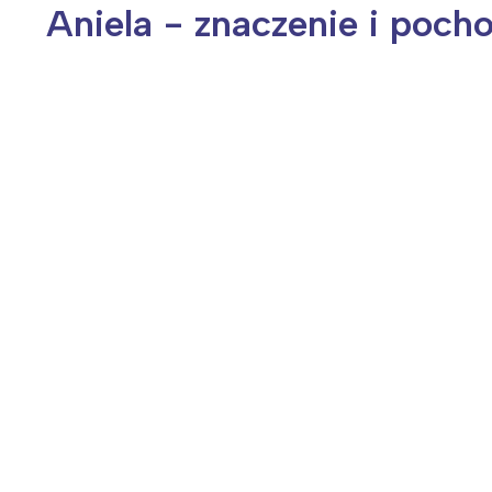
Aniela - znaczenie i poch
Wiosenny koncert ptaków na płocie
Kwitnąca wiśn