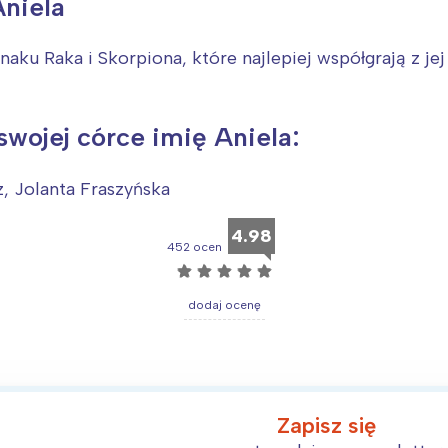
rójmiasto
Południe
Aniela
oznań
Północ
naku Raka i Skorpiona, które najlepiej współgrają z je
rocław
Wszystkie
Wybieram
swojej córce imię Aniela:
z, Jolanta Fraszyńska
4.98
452 ocen
☆
☆
☆
☆
☆
dodaj ocenę
Zapisz się