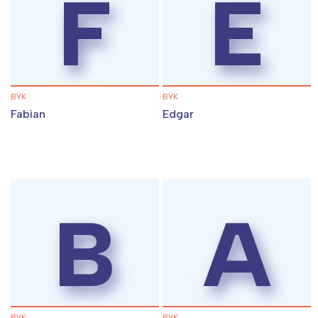
F
E
BYK
BYK
Fabian
Edgar
B
A
BYK
BYK