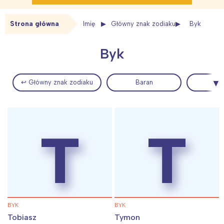
Strona główna
Imię
Główny znak zodiaku
Byk
Byk
↩ Główny znak zodiaku
Baran
Bliź
T
T
BYK
BYK
Tobiasz
Tymon