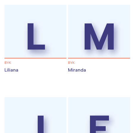
L
M
BYK
BYK
Liliana
Miranda
J
E