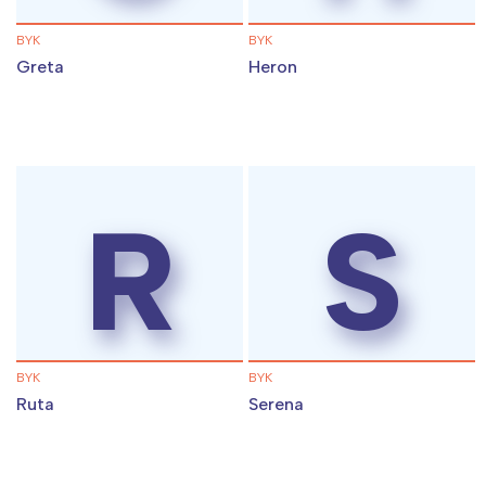
Trójmiasto
Południe
Poznań
Północ
BYK
BYK
Wrocław
Wszystkie
Greta
Heron
Wybieram
R
S
BYK
BYK
Ruta
Serena