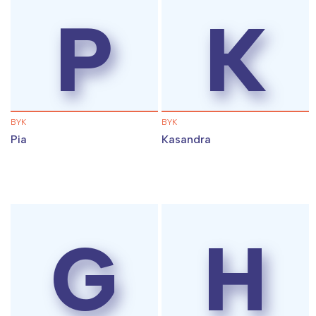
P
K
BYK
BYK
Pia
Kasandra
Interesują mnie wydarzenia z
tego regionu:
G
H
Warszawa
Śląsk
Łódź
Kraków