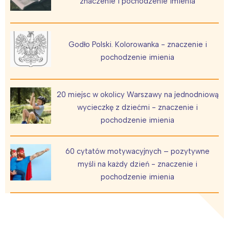
znaczenie i pochodzenie imienia
Warszawa
Śląsk
Łódź
Kraków
Trójmiasto
Południe
Godło Polski. Kolorowanka - znaczenie i
Poznań
Północ
pochodzenie imienia
Wrocław
Wszystkie
20 miejsc w okolicy Warszawy na jednodniową
Wybieram
wycieczkę z dziećmi - znaczenie i
pochodzenie imienia
60 cytatów motywacyjnych – pozytywne
myśli na każdy dzień - znaczenie i
pochodzenie imienia