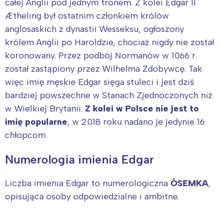
całej Anglii pod jednym tronem. Z kolei Edgar II
Ætheling był ostatnim członkiem królów
anglosaskich z dynastii Wesseksu, ogłoszony
królem Anglii po Haroldzie, chociaż nigdy nie został
koronowany. Przez podbój Normanów w 1066 r.
został zastąpiony przez Wilhelma Zdobywcę. Tak
więc imię męskie Edgar sięga stuleci i jest dziś
bardziej powszechne w Stanach Zjednoczonych niż
w Wielkiej Brytanii.
Z kolei w Polsce nie jest to
imię popularne
, w 2018 roku nadano je jedynie 16
chłopcom.
Numerologia imienia Edgar
Liczba imienia Edgar to numerologiczna
ÓSEMKA
,
opisująca osoby odpowiedzialne i ambitne.