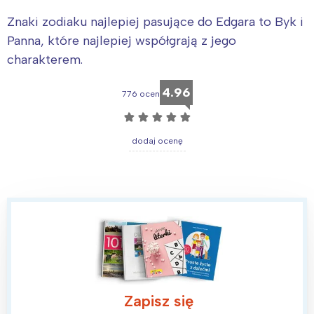
Znaki zodiaku najlepiej pasujące do Edgara to Byk i
Panna, które najlepiej współgrają z jego
charakterem.
4.96
776 ocen
☆
☆
☆
☆
☆
dodaj ocenę
Zapisz się