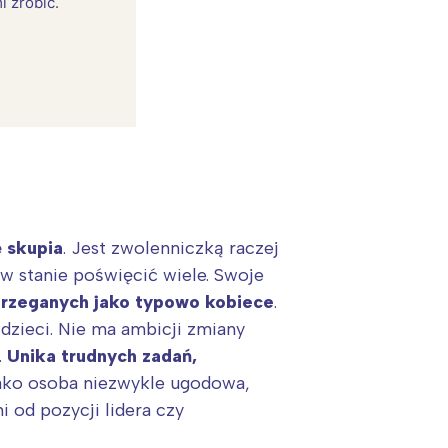
i zrobić.
ę skupia
. Jest zwolenniczką raczej
t w stanie poświęcić wiele. Swoje
strzeganych jako typowo kobiece
.
:
 dzieci. Nie ma ambicji zmiany
.
Unika trudnych zadań,
 Jako osoba niezwykle ugodowa,
i od pozycji lidera czy