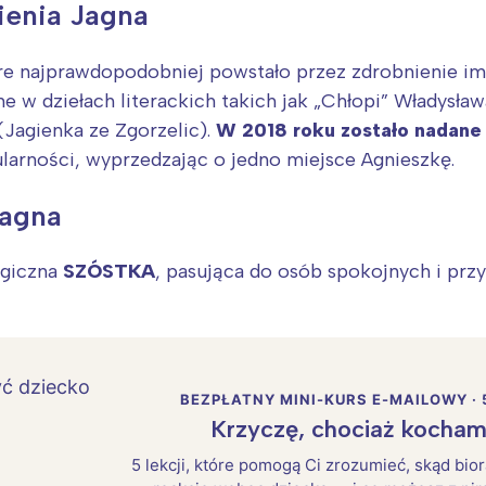
mienia Jagna
óre najprawdopodobniej powstało przez zdrobnienie i
ane w dziełach literackich takich jak „Chłopi” Władysł
(Jagienka ze Zgorzelic).
W 2018 roku zostało nadane
arności, wyprzedzając o jedno miejsce Agnieszkę.
Jagna
ogiczna
SZÓSTKA
, pasująca do osób spokojnych i prz
BEZPŁATNY MINI-KURS E-MAILOWY · 
Krzyczę, chociaż kocham
5 lekcji, które pomogą Ci zrozumieć, skąd bio