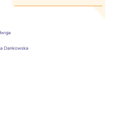
dwiga
gna Dankowska