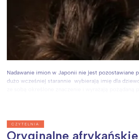
Nadawanie imion w Japonii nie jest pozostawiane 
dużo wcześniej starannie wybierają imię dla dziewcz
ze sobą określone znaczenie i wyrażają pożądaną p
CZYTELNIA
Oryginalne afrykański