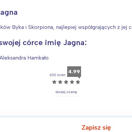
rójmiasto
Południe
oznań
Północ
Jagna
rocław
Wszystkie
aków Byka i Skorpiona, najlepiej współgrających z jej 
Wybieram
swojej córce imię Jagna:
 Aleksandra Hamkało
4.99
632 ocen
☆
☆
☆
☆
☆
dodaj ocenę
Zapisz się