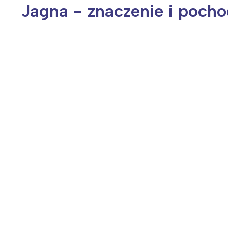
Jagna - znaczenie i pocho
Wiosenny koncert ptaków na płocie
Kwitnąca wiśn