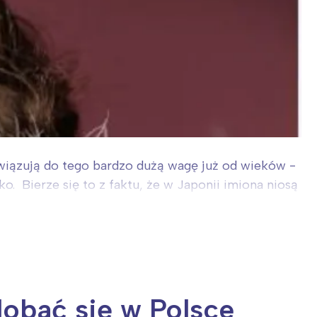
wiązują do tego bardzo dużą wagę już od wieków -
o. Bierze się to z faktu, że w Japonii imiona niosą
dobać się w Polsce