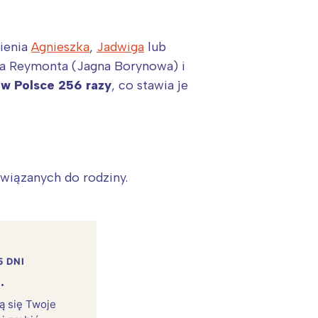
mienia
Agnieszka
,
Jadwiga
lub
awa Reymonta (Jagna Borynowa) i
 w Polsce 256 razy
, co stawia je
ywiązanych do rodziny.
5 DNI
.
rą się Twoje