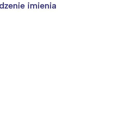
dzenie imienia
ia i jej płatki
Pszczoła i kwitnący ul