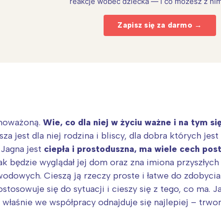
reakcje wobec dziecka — i co możesz z nim
Zapisz się za darmo →
wnoważoną.
Wie, co dla niej w życiu ważne i na tym si
za jest dla niej rodzina i bliscy, dla dobra których jes
 Jagna jest
ciepła i prostoduszna, ma wiele cech po
Interesują mnie wydarzenia z tego regionu
jak będzie wyglądał jej dom oraz zna imiona przyszłych
wodowych. Cieszą ją rzeczy proste i łatwe do zdobycia
stosowuje się do sytuacji i cieszy się z tego, co ma.
arszawa
Śląsk
 właśnie we współpracy odnajduje się najlepiej – trwon
ódź
Kraków