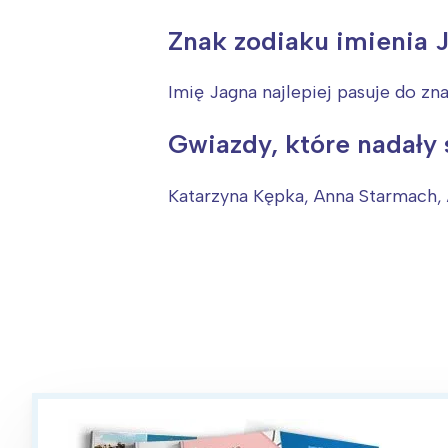
T
P
Znak zodiaku imienia 
W
Imię Jagna najlepiej pasuje do zn
Gwiazdy, które nadały 
Katarzyna Kępka, Anna Starmach,