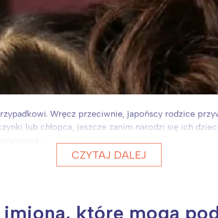
przypadkowi. Wręcz przeciwnie, japońscy rodzice przy
ynki lub chłopca, jeszcze zanim narodzi się ich dzieck
ozytywną...
CZYTAJ DALEJ
e imiona, które mogą po