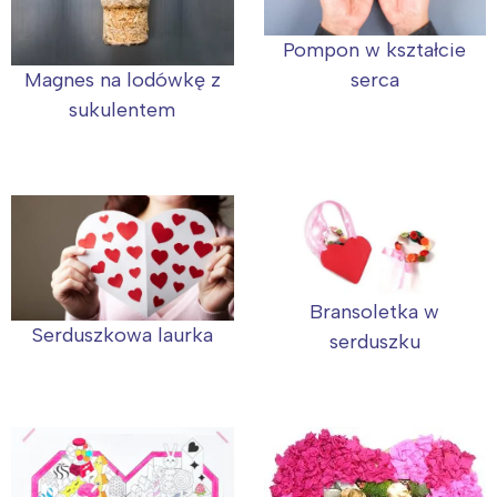
Trójmiasto
Południe
Pompon w kształcie
Poznań
Północ
Magnes na lodówkę z
serca
Wrocław
Wszystkie
sukulentem
Wybieram
Bransoletka w
Serduszkowa laurka
serduszku