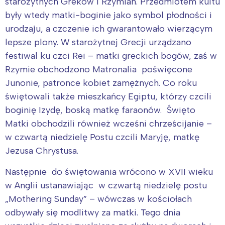
starożytnych Greków i Rzymian. Przedmiotem kultu
były wtedy matki-boginie jako symbol płodności i
urodzaju, a czczenie ich gwarantowało wierzącym
lepsze plony. W starożytnej Grecji urządzano
festiwal ku czci Rei – matki greckich bogów, zaś w
Rzymie obchodzono Matronalia poświęcone
Junonie, patronce kobiet zamężnych. Co roku
świętowali także mieszkańcy Egiptu, którzy czcili
boginię Izydę, boską matkę faraonów. Święto
Matki obchodzili również wcześni chrześcijanie –
w czwartą niedzielę Postu czcili Maryję, matkę
Jezusa Chrystusa.
Następnie do świętowania wrócono w XVII wieku
w Anglii ustanawiając w czwartą niedzielę postu
„Mothering Sunday” – wówczas w kościołach
odbywały się modlitwy za matki. Tego dnia