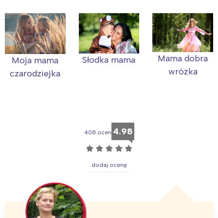
Mama dobra
Słodka mama
Moja mama
wróżka
czarodziejka
4.98
408 ocen
☆
☆
☆
☆
☆
dodaj ocenę