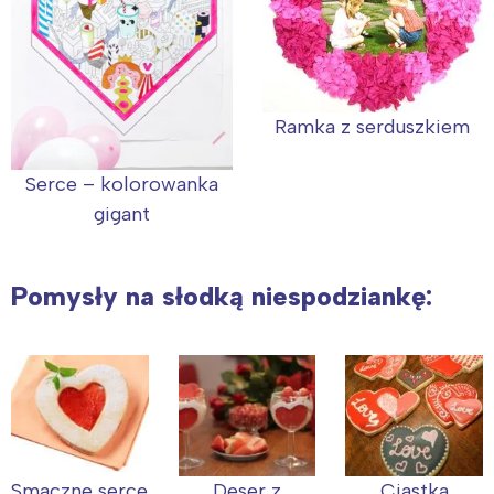
Ramka z serduszkiem
Serce – kolorowanka
gigant
Pomysły na słodką niespodziankę:
Smaczne serce
Deser z
Ciastka