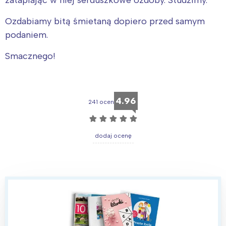
Ozdabiamy bitą śmietaną dopiero przed samym
podaniem.
Smacznego!
4.96
241 ocen
☆
☆
☆
☆
☆
dodaj ocenę