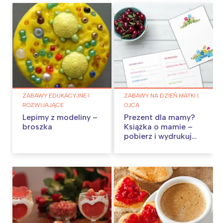
ZABAWY EDUKACYJNE I
ZABAWY NA DZIEŃ MATKI I
ROZWIJAJĄCE
OJCA
Lepimy z modeliny –
Prezent dla mamy?
broszka
Książka o mamie –
pobierz i wydrukuj
szablon