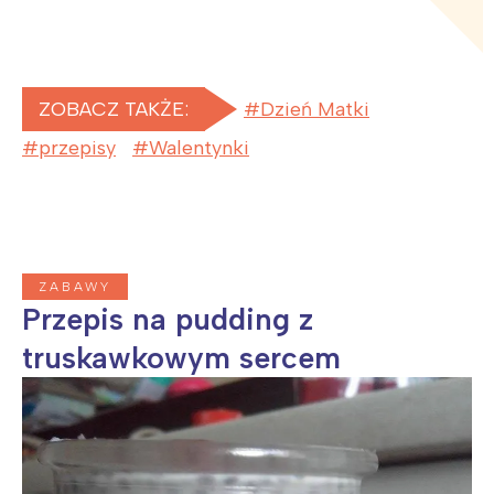
ZOBACZ TAKŻE:
Dzień Matki
przepisy
Walentynki
ZABAWY
Przepis na pudding z
truskawkowym sercem
Interesują mnie wydarzenia z
tego regionu:
Warszawa
Śląsk