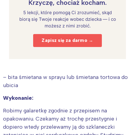
Krzyczę, chociaż kocham.
5 lekcji, które pomogą Ci zrozumieć, skąd
biorą się Twoje reakcje wobec dziecka — i co
możesz z nimi zrobić.
Zapisz się za darmo →
– bita śmietana w sprayu lub śmietana tortowa do
ubicia
Wykonanie:
Robimy galaretkę zgodnie z przepisem na
opakowaniu. Czekamy aż trochę przestygnie i
dopiero wtedy przelewamy ją do szklaneczki
zatapiając w niej serduszkowe ozdoby. Studzimy.