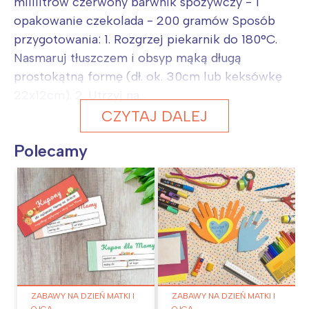
mililitrów czerwony barwnik spożywczy - 1
opakowanie czekolada - 200 gramów Sposób
przygotowania: 1. Rozgrzej piekarnik do 180°C.
Nasmaruj tłuszczem i obsyp mąką długą
prostokątną formę (dł. ok. 30cm lub keksówkę
22x12cm). 2. Utrzyj na...
CZYTAJ DALEJ
Polecamy
ZABAWY NA DZIEŃ MATKI I
ZABAWY NA DZIEŃ MATKI I