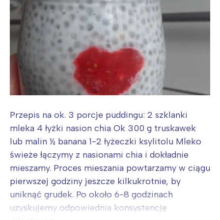
Łódź
Kraków
Trójmiasto
Południe
Poznań
Północ
Wrocław
Wszystkie
Wybieram
Przepis na ok. 3 porcje puddingu: 2 szklanki
mleka 4 łyżki nasion chia Ok 300 g truskawek
lub malin ½ banana 1-2 łyżeczki ksylitolu Mleko
świeże łączymy z nasionami chia i dokładnie
mieszamy. Proces mieszania powtarzamy w ciągu
pierwszej godziny jeszcze kilkukrotnie, by
uniknąć grudek. Po około 6-8 godzinach
uzyskujemy odpowiednia konsystencję