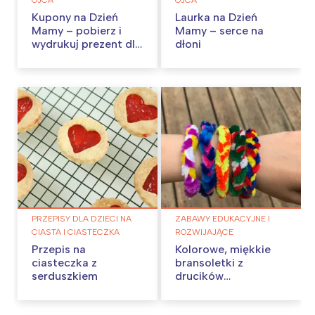
OJCA
OJCA
Kupony na Dzień
Laurka na Dzień
Mamy – pobierz i
Mamy – serce na
wydrukuj prezent dla
dłoni
mamy
PRZEPISY DLA DZIECI NA
ZABAWY EDUKACYJNE I
CIASTA I CIASTECZKA
ROZWIJAJĄCE
Przepis na
Kolorowe, miękkie
ciasteczka z
bransoletki z
serduszkiem
drucików
kreatywnych