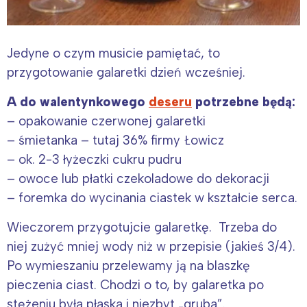
Jedyne o czym musicie pamiętać, to
przygotowanie galaretki dzień wcześniej.
A do walentynkowego
deseru
potrzebne będą:
– opakowanie czerwonej galaretki
– śmietanka – tutaj 36% firmy Łowicz
– ok. 2-3 łyżeczki cukru pudru
– owoce lub płatki czekoladowe do dekoracji
– foremka do wycinania ciastek w kształcie serca.
Wieczorem przygotujcie galaretkę. Trzeba do
niej zużyć mniej wody niż w przepisie (jakieś 3/4).
Po wymieszaniu przelewamy ją na blaszkę
pieczenia ciast. Chodzi o to, by galaretka po
stężeniu była płaska i niezbyt „gruba”.