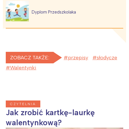
Dyplom Przedszkolaka
ZOBACZ TAKŻE:
przepisy
słodycze
Walentynki
CZYTELNIA
Jak zrobić kartkę-laurkę
walentynkową?