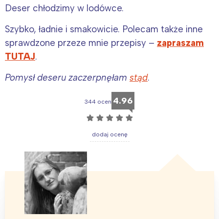
Deser chłodzimy w lodówce.
Szybko, ładnie i smakowicie. Polecam także inne
sprawdzone przeze mnie przepisy –
zapraszam
TUTAJ
.
Pomysł deseru zaczerpnęłam
stąd
.
4.96
344 ocen
☆
☆
☆
☆
☆
dodaj ocenę