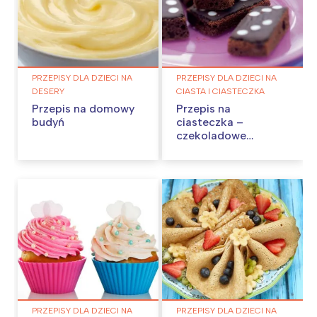
PRZEPISY DLA DZIECI NA
PRZEPISY DLA DZIECI NA
DESERY
CIASTA I CIASTECZKA
Przepis na domowy
Przepis na
budyń
ciasteczka –
czekoladowe
domino
PRZEPISY DLA DZIECI NA
PRZEPISY DLA DZIECI NA