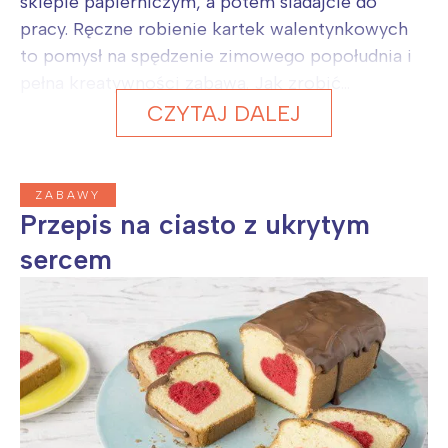
sklepie papierniczym, a potem siadajcie do
pracy. Ręczne robienie kartek walentynkowych
to pomysł na spędzenie zimowego popołudnia i
pełna kreatywności zabawa. Jak zrobić...
CZYTAJ DALEJ
ZABAWY
Przepis na ciasto z ukrytym
sercem