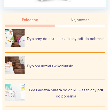
Interesują mnie wydarzenia z
tego regionu:
Polecane
Najnowsze
Warszawa
Śląsk
Łódź
Kraków
Dyplomy do druku – szablony pdf do pobrania
Trójmiasto
Południe
Poznań
Północ
Wrocław
Wszystkie
Dyplom udziału w konkursie
Wybieram
Gra Państwa Miasta do druku – szablony pdf
do pobrania