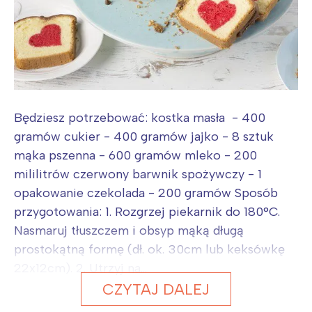
Będziesz potrzebować: kostka masła - 400
gramów cukier - 400 gramów jajko - 8 sztuk
mąka pszenna - 600 gramów mleko - 200
mililitrów czerwony barwnik spożywczy - 1
opakowanie czekolada - 200 gramów Sposób
przygotowania: 1. Rozgrzej piekarnik do 180°C.
Nasmaruj tłuszczem i obsyp mąką długą
prostokątną formę (dł. ok. 30cm lub keksówkę
22x12cm). 2. Utrzyj na...
CZYTAJ DALEJ