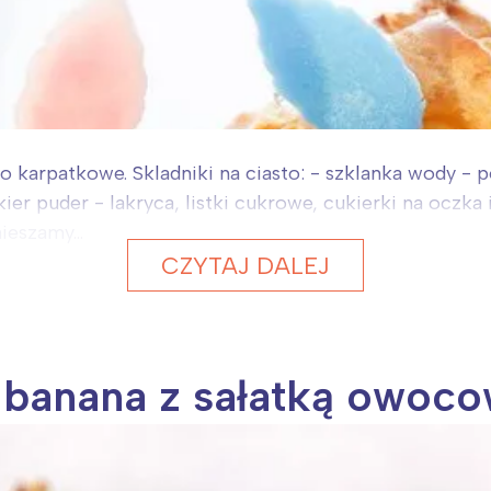
sto karpatkowe. Skladniki na ciasto: - szklanka wody -
ier puder - lakryca, listki cukrowe, cukierki na oczk
eszamy...
CZYTAJ DALEJ
 banana z sałatką owoco