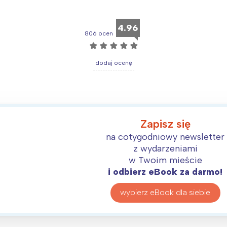
4.96
806 ocen
☆
☆
☆
☆
☆
dodaj ocenę
Zapisz się
na cotygodniowy newsletter
z wydarzeniami
w Twoim mieście
Interesują mnie wydarzenia z tego regionu
i odbierz eBook za darmo!
wybierz eBook dla siebie
arszawa
Śląsk
ódź
Kraków