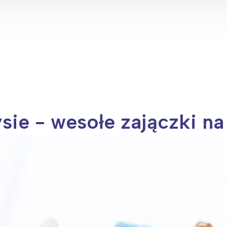
rójmiasto
Południe
oznań
Północ
rocław
Wszystkie
Wybieram
sie - wesołe zajączki n