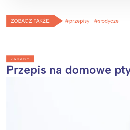
T
P
W
ZOBACZ TAKŻE:
przepisy
słodycze
ZABAWY
Przepis na domowe pty