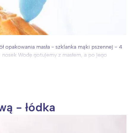
 pół opakowania masła - szklanka mąki pszennej - 4
a i nosek Wodę gotujemy z masłem, a po jego
wą - łódka