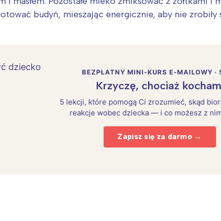
 i masłem. Pozostałe mleko zmiksować z żółtkami i
otować budyń, mieszając energicznie, aby nie zrobiły 
BEZPŁATNY MINI-KURS E-MAILOWY · 
Krzyczę, chociaż kocham
5 lekcji, które pomogą Ci zrozumieć, skąd bio
reakcje wobec dziecka — i co możesz z nim
Zapisz się za darmo →