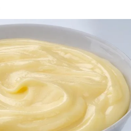
ń
ia i jej płatki
Pszczoła i kwitnący ul