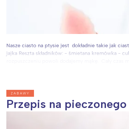
Nasze ciasto na ptysie jest dokładnie takie jak cia
jajka Reszta składników: - śmietana kremówka - cuk
rozpuszczeniu powoli dodajemy mąkę. Cały czas mi
ZABAWY
Przepis na pieczonego