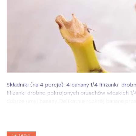
Składniki (na 4 porcje): 4 banany 1/4 filiżanki drob
filiżanki drobno pokrojonych orzechów włoskich 1/
dobrze umyj banany. Delikatnie rozkrój banana przez
ZABAWY