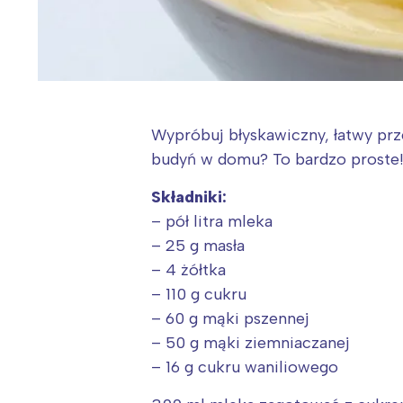
Wypróbuj błyskawiczny, łatwy prz
budyń w domu? To bardzo proste
Składniki:
– pół litra mleka
– 25 g masła
– 4 żółtka
– 110 g cukru
– 60 g mąki pszennej
– 50 g mąki ziemniaczanej
– 16 g cukru waniliowego