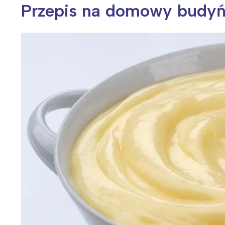
Przepis na domowy budy
Wiosenny koncert ptaków na płocie
Kwitnąca wiśn