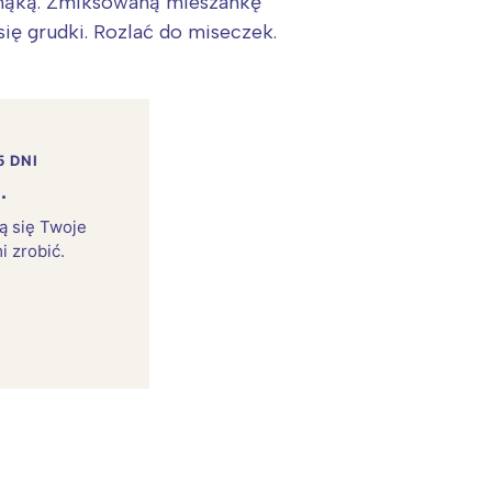
 mąką. Zmiksowaną mieszankę
się grudki. Rozlać do miseczek.
5 DNI
.
rą się Twoje
i zrobić.