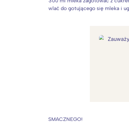
300 ml mleka zagotować z cukrem
wlać do gotującego się mleka i ug
SMACZNEGO!