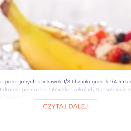
no pokrojonych truskawek 1/3 filiżanki granoli 1/4 fil
4 drobno połamanej tabliczki czekolady Sposób wykona
 środek i...
CZYTAJ DALEJ