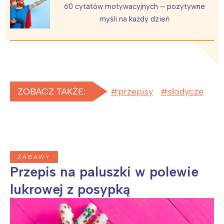
60 cytatów motywacyjnych – pozytywne
myśli na każdy dzień
ZOBACZ TAKŻE:
przepisy
słodycze
ZABAWY
Przepis na paluszki w polewie
lukrowej z posypką