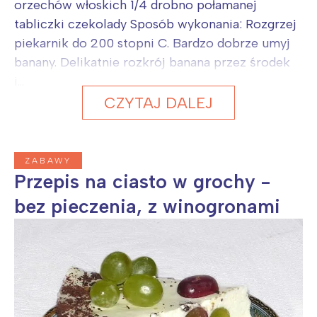
orzechów włoskich 1/4 drobno połamanej
tabliczki czekolady Sposób wykonania: Rozgrzej
piekarnik do 200 stopni C. Bardzo dobrze umyj
banany. Delikatnie rozkrój banana przez środek
i...
CZYTAJ DALEJ
ZABAWY
Przepis na ciasto w grochy -
bez pieczenia, z winogronami