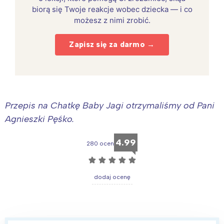
biorą się Twoje reakcje wobec dziecka — i co
możesz z nimi zrobić.
Zapisz się za darmo →
Przepis na Chatkę Baby Jagi otrzymaliśmy od Pani
Agnieszki Pęśko.
4.99
280 ocen
☆
☆
☆
☆
☆
dodaj ocenę