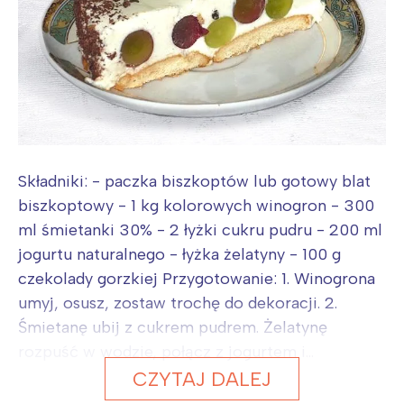
Składniki: - paczka biszkoptów lub gotowy blat
biszkoptowy - 1 kg kolorowych winogron - 300
ml śmietanki 30% - 2 łyżki cukru pudru - 200 ml
jogurtu naturalnego - łyżka żelatyny - 100 g
czekolady gorzkiej Przygotowanie: 1. Winogrona
umyj, osusz, zostaw trochę do dekoracji. 2.
Śmietanę ubij z cukrem pudrem. Żelatynę
rozpuść w wodzie, połącz z jogurtem i...
CZYTAJ DALEJ