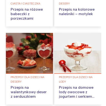
CIASTA I CIASTECZKA
DESERY
Przepis na różowe
Przepis na kolorowe
babeczki z
naleśniki – motylek
porzeczkami
PRZEPISY DLA DZIECI NA
PRZEPISY DLA DZIECI NA
DESERY
LODY
Przepis na
Przepis na domowe
walentynkowy deser
lody owocowe z
z serduszkiem
jogurtem i serkiem
mascarpone