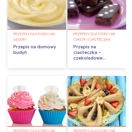
PRZEPISY DLA DZIECI NA
PRZEPISY DLA DZIECI NA
DESERY
CIASTA I CIASTECZKA
Przepis na domowy
Przepis na
budyń
ciasteczka –
czekoladowe
domino
PRZEPISY DLA DZIECI NA
PRZEPISY DLA DZIECI NA