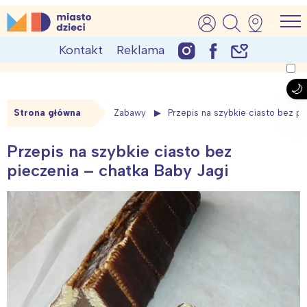
Skip
MiastoDzieci.pl
atrakcje dla dzieci, wydarzenia, imprezy rodzinne
to
Kontakt
Reklama
content
Strona główna
Zabawy
Przepis na szybkie ciasto bez pi
Przepis na szybkie ciasto bez
pieczenia – chatka Baby Jagi