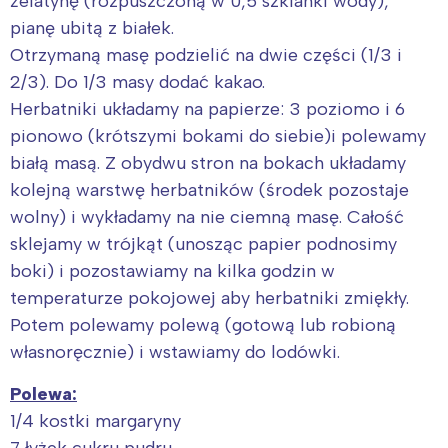
żelatynę (rozpuszczoną w 0,5 szklanki wody),
pianę ubitą z białek.
Otrzymaną masę podzielić na dwie części (1/3 i
2/3). Do 1/3 masy dodać kakao.
Herbatniki układamy na papierze: 3 poziomo i 6
pionowo (krótszymi bokami do siebie)i polewamy
białą masą. Z obydwu stron na bokach układamy
kolejną warstwę herbatników (środek pozostaje
wolny) i wykładamy na nie ciemną masę. Całość
sklejamy w trójkąt (unosząc papier podnosimy
boki) i pozostawiamy na kilka godzin w
temperaturze pokojowej aby herbatniki zmiękły.
Potem polewamy polewą (gotową lub robioną
własnoręcznie) i wstawiamy do lodówki.
Polewa:
1/4 kostki margaryny
7 łyżek cukru pudru