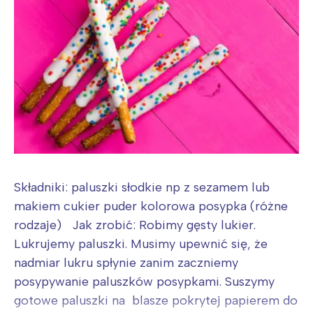
Interesują mnie wydarzenia z
Składniki: paluszki słodkie np z sezamem lub
tego regionu:
makiem cukier puder kolorowa posypka (różne
rodzaje) Jak zrobić: Robimy gęsty lukier.
Warszawa
Śląsk
Lukrujemy paluszki. Musimy upewnić się, że
Łódź
Kraków
nadmiar lukru spłynie zanim zaczniemy
Trójmiasto
Południe
posypywanie paluszków posypkami. Suszymy
gotowe paluszki na blasze pokrytej papierem do
Poznań
Północ