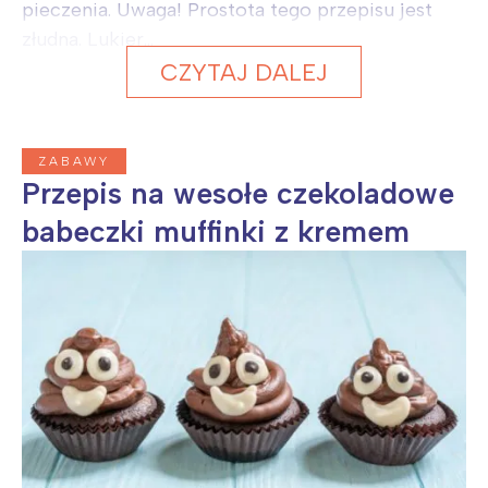
pieczenia. Uwaga! Prostota tego przepisu jest
Wrocław
Wszystkie
złudna. Lukier...
CZYTAJ DALEJ
Wybieram
ZABAWY
Przepis na wesołe czekoladowe
babeczki muffinki z kremem