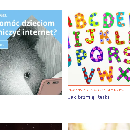
Interesują mnie wydarzenia z tego regionu
arszawa
Śląsk
ódź
Kraków
PIOSENKI EDUKACYJNE DLA DZIECI
Jak brzmią literki
rójmiasto
Południe
oznań
Północ
rocław
Wszystkie