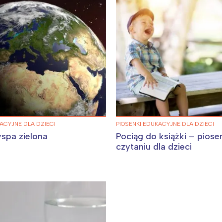
Wybieram
ACYJNE DLA DZIECI
PIOSENKI EDUKACYJNE DLA DZIECI
yspa zielona
Pociąg do książki – piose
czytaniu dla dzieci