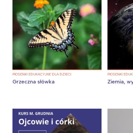
PIOSENKI EDUKACYJNE DLA DZIECI
PIOSENKI EDUK
Grzeczna słówka
Ziemia, w