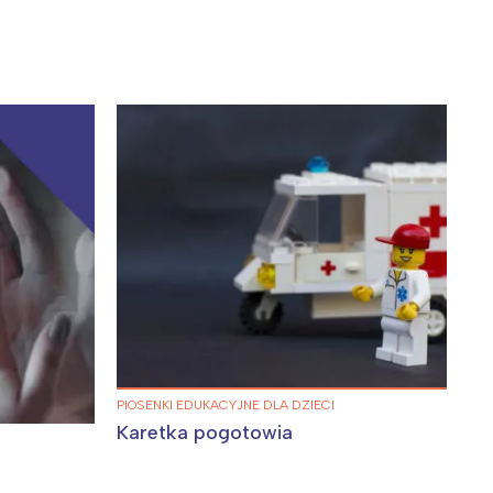
Wiewiórka na kwitnącym polu
PIOSENKI EDUKACYJNE DLA DZIECI
Karetka pogotowia