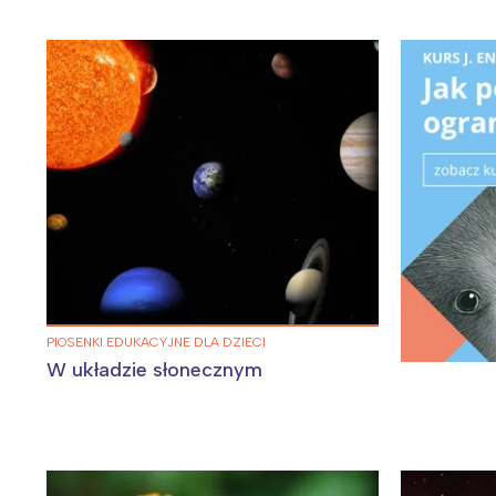
W
Ł
PIOSENKI EDUKACYJNE DLA DZIECI
W układzie słonecznym
T
P
W