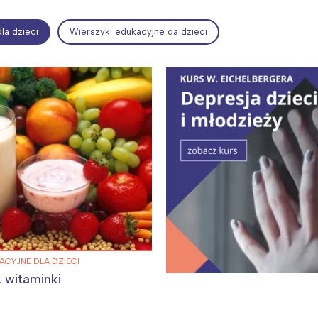
la dzieci
Wierszyki edukacyjne da dzieci
ia i jej płatki
Pszczoła i kwitnący ul
ACYJNE DLA DZIECI
 witaminki