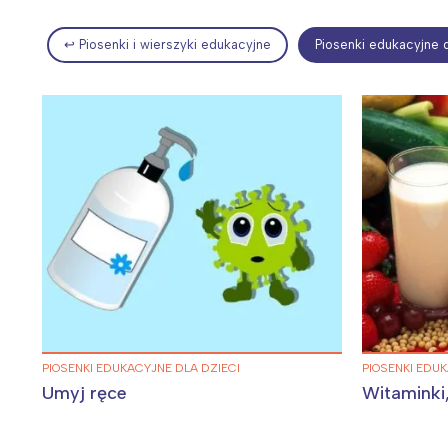
↩ Piosenki i wierszyki edukacyjne
Piosenki edukacyjne d
Wiosenny koncert ptaków na płocie
Kwitnąca wiśn
PIOSENKI EDUKACYJNE DLA DZIECI
PIOSENKI EDUK
Umyj ręce
Witaminki,