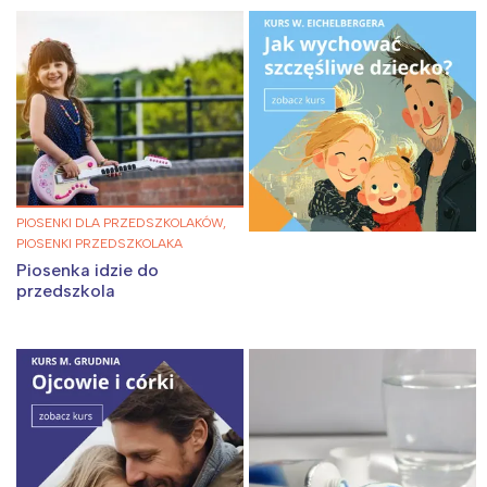
Warszawa
Śląsk
Łódź
Kraków
Trójmiasto
Południe
Poznań
Północ
Wrocław
Wszystkie
PIOSENKI DLA PRZEDSZKOLAKÓW,
PIOSENKI PRZEDSZKOLAKA
Wybieram
Piosenka idzie do
przedszkola