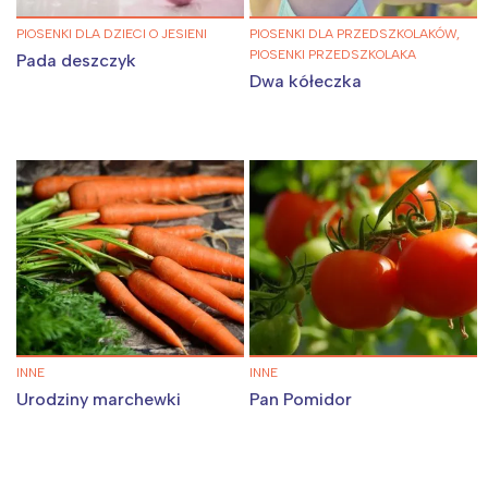
PIOSENKI DLA DZIECI O JESIENI
PIOSENKI DLA PRZEDSZKOLAKÓW,
PIOSENKI PRZEDSZKOLAKA
Pada deszczyk
Dwa kółeczka
INNE
INNE
Urodziny marchewki
Pan Pomidor
Interesują mnie wydarzenia z
tego regionu: