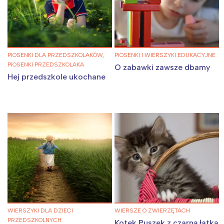
PIOSENKI DLA PRZEDSZKOLAKÓW,
PIOSENKI I WIERSZYKI EDUKACYJNE
PIOSENKI PRZEDSZKOLAKA
O zabawki zawsze dbamy
Hej przedszkole ukochane
WIERSZYKI DLA DZIECI
WIERSZE O ZWIERZĘTACH
PRZEDSZKOLNYCH
Kotek Puszek z czarną łatką