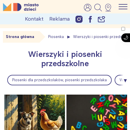
Skip
MiastoDzieci.pl
atrakcje dla dzieci, wydarzenia, imprezy rodzinne
to
Kontakt
Reklama
content
Strona główna
Piosenka
Wierszyki i piosenki przedszko
Wierszyki i piosenki
przedszkolne
Piosenki dla przedszkolaków, piosenki przedszkolaka
Wiers