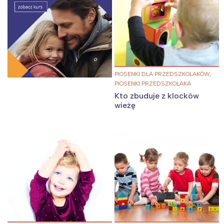
Wrocław
Wszystkie
Wybieram
PIOSENKI DLA PRZEDSZKOLAKÓW,
PIOSENKI PRZEDSZKOLAKA
Kto zbuduje z klocków
wieżę