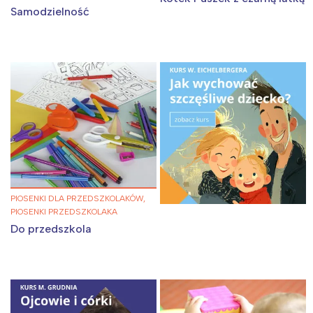
Samodzielność
Interesują mnie wydarzenia z
PIOSENKI DLA PRZEDSZKOLAKÓW,
tego regionu:
PIOSENKI PRZEDSZKOLAKA
Do przedszkola
Warszawa
Śląsk
Łódź
Kraków
Trójmiasto
Południe
Poznań
Północ