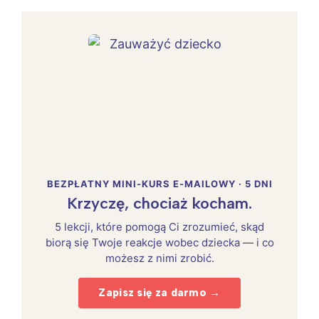
BEZPŁATNY MINI-KURS E-MAILOWY · 5 DNI
Krzyczę, chociaż kocham.
5 lekcji, które pomogą Ci zrozumieć, skąd
biorą się Twoje reakcje wobec dziecka — i co
możesz z nimi zrobić.
Zapisz się za darmo →