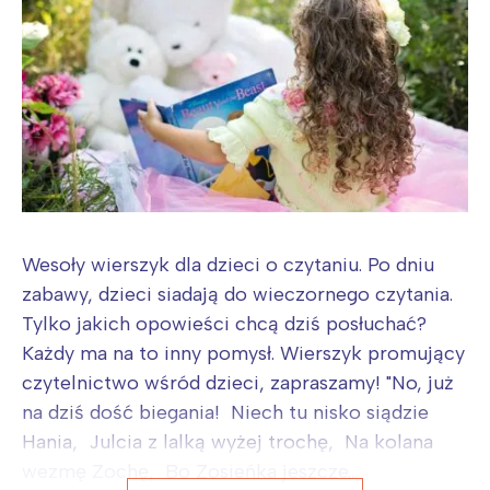
Wesoły wierszyk dla dzieci o czytaniu. Po dniu
zabawy, dzieci siadają do wieczornego czytania.
Tylko jakich opowieści chcą dziś posłuchać?
Każdy ma na to inny pomysł. Wierszyk promujący
czytelnictwo wśród dzieci, zapraszamy! "No, już
na dziś dość biegania! Niech tu nisko siądzie
Hania, Julcia z lalką wyżej trochę, Na kolana
wezmę Zochę, Bo Zosieńka jeszcze...