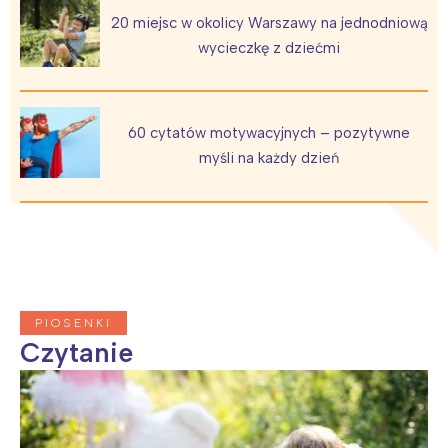
20 miejsc w okolicy Warszawy na jednodniową
Warszawa
Śląsk
wycieczkę z dziećmi
Łódź
Kraków
Trójmiasto
Południe
Poznań
Północ
60 cytatów motywacyjnych – pozytywne
Wrocław
Wszystkie
myśli na każdy dzień
Wybieram
PIOSENKI
Czytanie