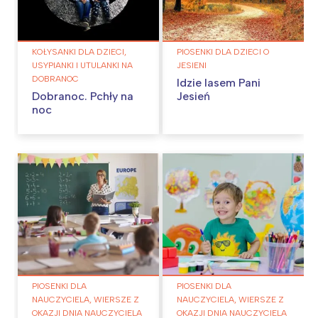
KOŁYSANKI DLA DZIECI,
PIOSENKI DLA DZIECI O
USYPIANKI I UTULANKI NA
JESIENI
DOBRANOC
Idzie lasem Pani
Dobranoc. Pchły na
Jesień
noc
PIOSENKI DLA
PIOSENKI DLA
NAUCZYCIELA, WIERSZE Z
NAUCZYCIELA, WIERSZE Z
OKAZJI DNIA NAUCZYCIELA
OKAZJI DNIA NAUCZYCIELA