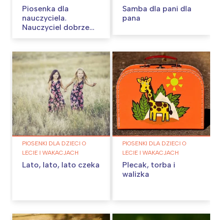
Piosenka dla
Samba dla pani dla
nauczyciela.
pana
Nauczyciel dobrze
wie…
PIOSENKI DLA DZIECI O
PIOSENKI DLA DZIECI O
LECIE I WAKACJACH
LECIE I WAKACJACH
Lato, lato, lato czeka
Plecak, torba i
walizka