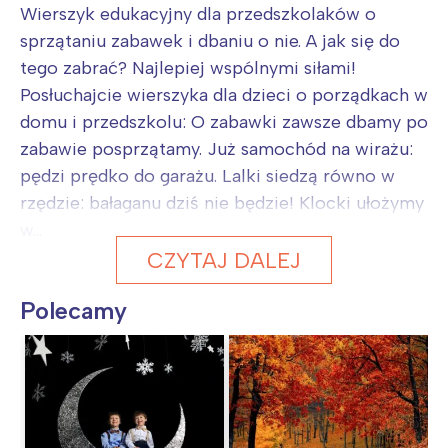
Wierszyk edukacyjny dla przedszkolaków o
sprzątaniu zabawek i dbaniu o nie. A jak się do
tego zabrać? Najlepiej wspólnymi siłami!
Posłuchajcie wierszyka dla dzieci o porządkach w
domu i przedszkolu: O zabawki zawsze dbamy po
zabawie posprzątamy. Już samochód na wirażu:
pędzi prędko do garażu. Lalki siedzą równo w
rzędzie: bałaganu dziś nie będzie! Klocki ułożymy
w...
CZYTAJ DALEJ
Polecamy