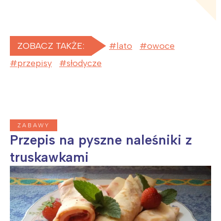
ZOBACZ TAKŻE:
lato
owoce
przepisy
słodycze
ZABAWY
Przepis na pyszne naleśniki z
truskawkami