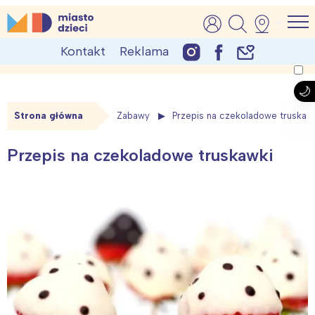
Skip
MiastoDzieci.pl
atrakcje dla dzieci, wydarzenia, imprezy rodzinne
to
Kontakt
Reklama
content
Strona główna
Zabawy
Przepis na czekoladowe truskaw
Przepis na czekoladowe truskawki