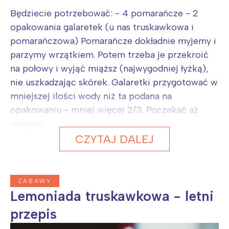
Będziecie potrzebować: - 4 pomarańcze - 2
opakowania galaretek (u nas truskawkowa i
pomarańczowa) Pomarańcze dokładnie myjemy i
parzymy wrzątkiem. Potem trzeba je przekroić
na połowy i wyjąć miąższ (najwygodniej łyżką),
nie uszkadzając skórek. Galaretki przygotować w
mniejszej ilości wody niż ta podana na
opakowaniu - mniej więcej 2/3. Poczekać aż
ostygną....
CZYTAJ DALEJ
ZABAWY
Lemoniada truskawkowa - letni
przepis