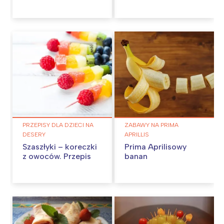
PRZEPISY DLA DZIECI NA
ZABAWY NA PRIMA
DESERY
APRILLIS
Szaszłyki – koreczki
Prima Aprilisowy
z owoców. Przepis
banan