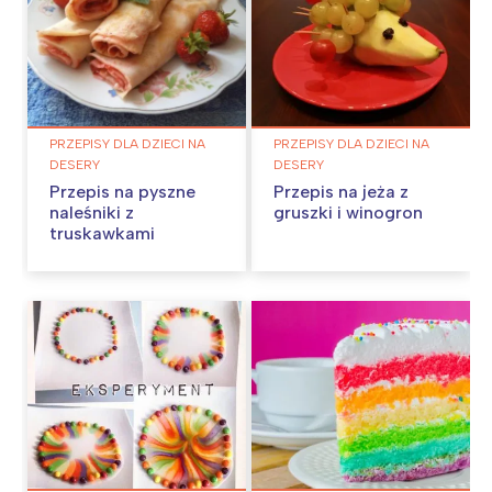
PRZEPISY DLA DZIECI NA
PRZEPISY DLA DZIECI NA
DESERY
DESERY
Przepis na pyszne
Przepis na jeża z
naleśniki z
gruszki i winogron
truskawkami