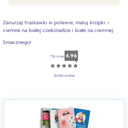
Zanurzaj truskawki w polewie, maluj kropki –
ciemne na białej czekoladzie i białe na ciemnej.
Smacznego!
4.96
716 ocen
☆
☆
☆
☆
☆
dodaj ocenę