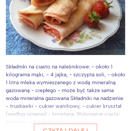
Interesują mnie wydarzenia z
tego regionu:
Warszawa
Śląsk
Łódź
Kraków
Składniki na ciasto na naleśnikowe: - około 1
Trójmiasto
Południe
kilograma mąki, - 4 jajka, - szczypta soli, - około
Poznań
Północ
1 litra mleka wymieszanego z wodą mineralną
Wrocław
Wszystkie
gazowaną - ciepłego - może być także sama
woda mineralna gazowana Składniki na nadzienie:
- truskawki - cukier waniliowy, - cukier kryształ
Wybieram
(według uznania) - śmietana. Wykonanie ciasta:
Składniki miksujemy tak...
CZYTAJ DALEJ