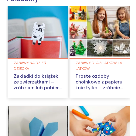
ZABAWY NA DZIEŃ
ZABAWY DLA 3 LATKÓW I 4
DZIECKA
LATKÓW
Zakładki do książek
Proste ozdoby
ze zwierzątkami –
choinkowe z papieru
zrób sam lub pobierz
i nie tylko – zróbcie
szablon
je w domu!