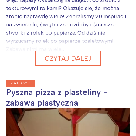
więc zapasy wystarczą na długo. A co zrobić z
tekturowymi rolkami? Okazuje się, że można
zrobić naprawdę wiele! Zebraliśmy 20 inspiracji
na zwierzaki, świąteczne ozdoby i śmieszne
stworki z rolek po papierze. Od dziś nie
wyrzucamy rolek po papierze toaletowym!
Zabawa nimi ma wiele...
CZYTAJ DALEJ
ZABAWY
Pyszna pizza z plasteliny -
zabawa plastyczna