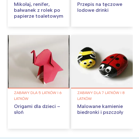
Mikołaj, renifer,
Przepis na tęczowe
bałwanek z rolek po
lodowe drinki
papierze toaletowym
ZABAWY DLA 5 LATKÓW I 6
ZABAWY DLA 7 LATKÓW I 8
LATKÓW
LATKÓW
Origami dla dzieci –
Malowane kamienie
słoń
biedronki i pszczoły