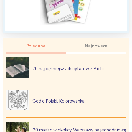
Polecane
Najnowsze
Interesują mnie wydarzenia z
70 najpiękniejszych cytatów z Biblii
tego regionu:
Warszawa
Śląsk
Godło Polski. Kolorowanka
Łódź
Kraków
Trójmiasto
Południe
Poznań
Północ
20 miejsc w okolicy Warszawy na jednodniową
Wrocław
Wszystkie