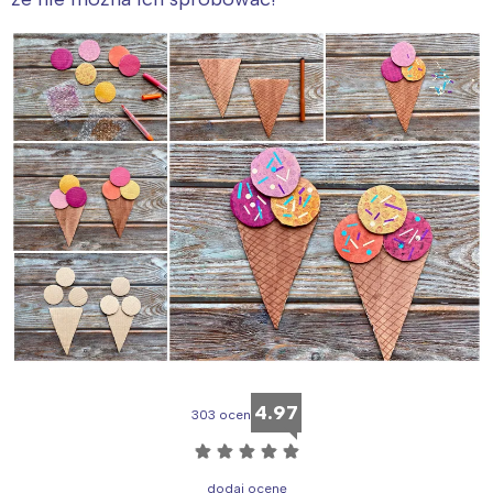
4.97
303 ocen
☆
☆
☆
☆
☆
dodaj ocenę